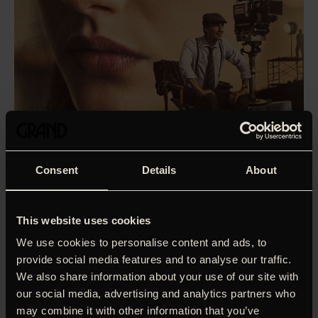
Consent
Details
About
This website uses cookies
We use cookies to personalise content and ads, to
provide social media features and to analyse our traffic.
We also share information about your use of our site with
Francesca Comencini tager afsæt i sit forhold til sin far,
our social media, advertising and analytics partners who
filmskaberen Luigi Comencini, i denne dybt personlige film.
may combine it with other information that you’ve
Helt fra barndommen af trækkes Francesca ind i filmens