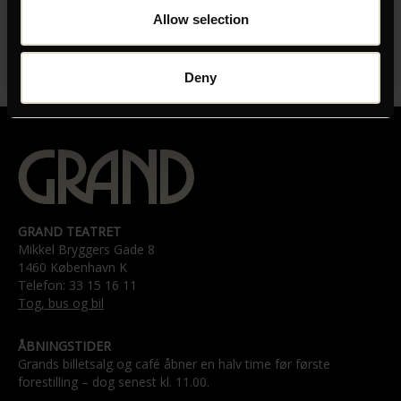
Allow selection
01:50
SPROG
Italiensk og fransk med engelske undertekster
Deny
GRAND TEATRET
Mikkel Bryggers Gade 8
1460 København K
Telefon: 33 15 16 11
Tog, bus og bil
ÅBNINGSTIDER
Grands billetsalg og café åbner en halv time før første
forestilling – dog senest kl. 11.00.