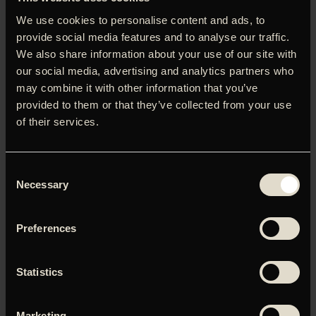
kunstneren Paul Simon.’
Peter Nielsen, Information
We use cookies to personalise content and ads, to
provide social media features and to analyse our traffic.
NB: Filmen fortsætter i Gloria fra 3. oktober. Billetter købes
We also share information about your use of our site with
her
.
our social media, advertising and analytics partners who
Den legendariske sanger har endelig fået den store
may combine it with other information that you’ve
portrætfilm, han har fortjent. Alex Gibney opruller Paul
provided to them or that they’ve collected from your use
Simons livsværk fra tiden med Art Garfunkel over solo-
of their services.
højdepunktet ‘Graceland’ til indspilningen af kunstnerens
seneste album ‘Seven Psalms’, som den Oscar-vindende
instruktør fik eksklusiv adgang til. Gennem en guldmine af
Consent
fotografier, interviews og aldrig før sete optagelser
Necessary
Selection
opruller Gibney de mange ikoniske øjeblikke helt tilbage fra
Simon & Garfunkels spæde start og frem til deres
genforeningskoncert foran 750.000 mennesker i Central
Preferences
Park.
Statistics
Marketing