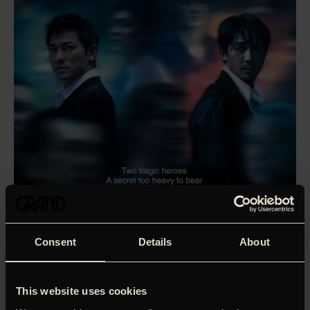
Consent
Details
About
This website uses cookies
Mafiabossen Sam (Eric Tsang) har gennem sin unge
medhjælper Ming (Andy Lau) infiltreret Hongkongs