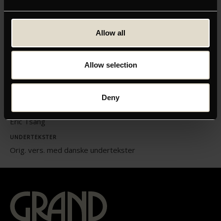
ORIGINAL TITEL
Infernal Affairs
Allow all
INSTRUKTØR
Array
Allow selection
LÆNGDE
01:40
Deny
MEDVIRKENDE
Andy Lau, Tony Leung Chiu Wai, Anthony Wong Chau-Sang,
Eric Tsang
UNDERTEKSTER
Orig. vers. med danske undertekster