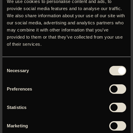
We use cookies to personalise content and ads, to
politistyrke gennem ti år – for at vide, hvornår de slår til.
provide social media features and to analyse our traffic.
Samtidig har Yan (Tony Leung), en af politistyrkens
We also share information about your use of our site with
stærkeste kræfter, arbejdet på at infiltrere mafiaen. Under
our social media, advertising and analytics partners who
en mislykket narkotikahandel indser begge parter, at de
may combine it with other information that you’ve
har hver deres dobbeltagent i deres midte. ’Infernal
provided to them or that they’ve collected from your use
Affairs’ blev en øjeblikkelig klassiker ved fremkomsten – og
of their services.
siden genindspillet Martin Scorseses som ’The Departed’.
Consent
Necessary
Selection
Du skal tillade marketing-cookies for at kunne se denne
video.
Preferences
Klik her for at opdatere dine indstillinger
Statistics
Marketing