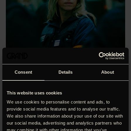
Consent
Details
About
This website uses cookies
We use cookies to personalise content and ads, to
provide social media features and to analyse our traffic.
We also share information about your use of our site with
our social media, advertising and analytics partners who
’Interne affærer: Sag 137’, som var udtaget til konkurrence
i Cannes, fortæller om Stéphanie (Léa Drucker), der er
may combine it with other information that you’ve