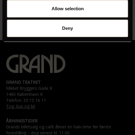
MEDVIRKENDE
Allow selection
Léa Drucker, Yoann Blanc, Guslagie Malanda
UNDERTEKSTER
Deny
Fransk tale med danske undertekster
GRAND TEATRET
Mikkel Bryggers Gade 8
1460 København K
Telefon: 33 15 16 11
Tog, bus og bil
ÅBNINGSTIDER
Grands billetsalg og café åbner en halv time før første
forestilling – dog senest kl. 11.00.