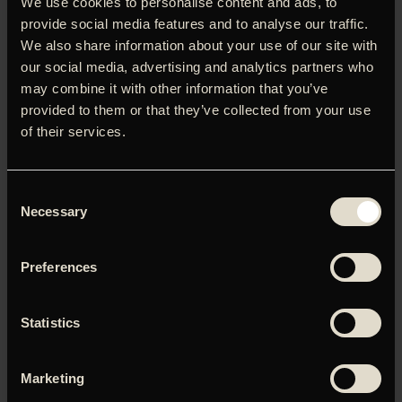
We use cookies to personalise content and ads, to
balstyrige livtag med sen-kapitalismen, som den udfolder
provide social media features and to analyse our traffic.
sig i Ostia lige uden for Rom. To spor udfoldes. En mand
We also share information about your use of our site with
banker på en kvindes dør. Han vil sælge hende et ur. Et par
our social media, advertising and analytics partners who
dage senere udelukkes en ung assisterende professor i
may combine it with other information that you’ve
filosofi fra opgravningen af Friedrich Nietzsches lig. ‘The
provided to them or that they’ve collected from your use
Predators’ fortæller historien om to diametralt modsatte
of their services.
husholdninger: Familien Pavone tilhører den akademiske
overklasse, mens familien Vismara er proletarer med
fascistoide tilbøjeligheder. Da en ung hedspore forårsager
Consent
et i udgangspunktet trivielt uheld, kommer de to familier på
Necessary
Selection
kollisionskurs – og så vælter skeletterne ellers ud af
skabene. Under civilisationens tynde fernis er vi alle rovdyr
for vorherre…
Preferences
Statistics
Du skal tillade marketing-cookies for at kunne se denne
video.
Marketing