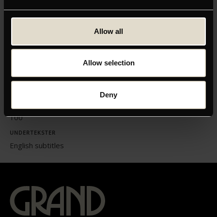
Klik her for at opdatere dine indstillinger
Allow all
Allow selection
ORIGINAL TITEL
Italiensk 2021: I Predatori/The Predators
Deny
LÆNGDE
100
UNDERTEKSTER
English subtitles