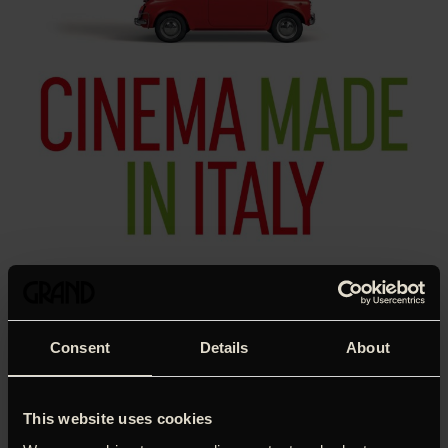
Consent
Details
About
This website uses cookies
Den barokke humor er i højsædet i Pietro Castellittos