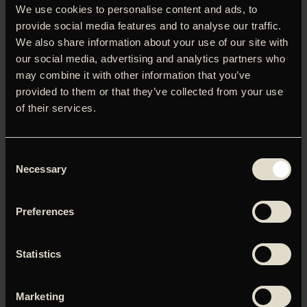
We use cookies to personalise content and ads, to
bedste film med ‘The Traitor’, der var Italiens Oscar-
provide social media features and to analyse our traffic.
kandidat. Filmen bygger på den sande historie om
We also share information about your use of our site with
mafiabossen Tomasso Buscetta, der tilbage i 1980’erne
our social media, advertising and analytics partners who
besluttede at samarbejde med dommeren Giovanni
Falcone – og endte med at sende det meste af den
may combine it with other information that you’ve
sicilianske Cosa Nostra bag tremmer. Da filmen starter,
provided to them or that they’ve collected from your use
lever Buscetta det søde liv i Brasilien – i tryg afstand fra de
of their services.
voldsomme interne opgør, som udspiller hjemme i
Palermo. Da hans fjender dræber hans børn, beslutter han
sig imidlertid til at drage hjem og tage kampen op. Men det
Consent
bliver som beskyttet vidne på myndighedernes side. For
Necessary
Selection
mafiaen bliver Buscetta indbegrebet af den store
forræder, men selv mener han, at det er mafiaen, som har
forrådt sig eget moralkodeks…
Preferences
Statistics
Du skal tillade marketing-cookies for at kunne se denne
Marketing
video.