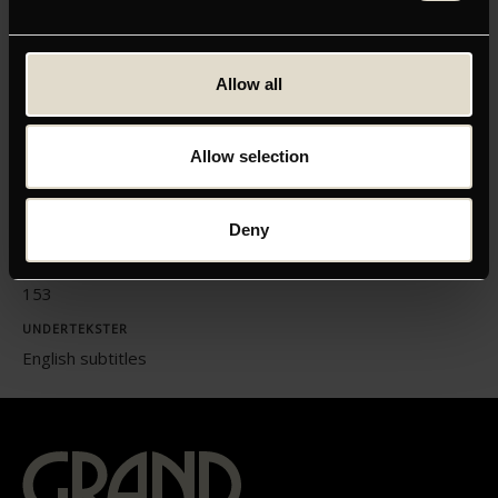
Klik her for at opdatere dine indstillinger
Allow all
Allow selection
ORIGINAL TITEL
Italiensk 2021: Il Traditore/The Traitor
Deny
LÆNGDE
153
UNDERTEKSTER
English subtitles