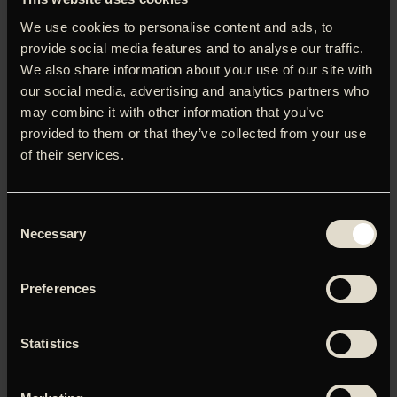
omkring et lejlighedskompleks i Rom. Andréa (Alessandro
We use cookies to personalise content and ads, to
Sperduti), som er søn af to velrenommerede advokater
provide social media features and to analyse our traffic.
(spillet af Margherita Buy og Moretti selv), slår en
We also share information about your use of our site with
fodgænger ihjel, da han prøver at undvige Monica (Alba
our social media, advertising and analytics partners who
Rohrwacher), som har veer og er desperat efter at få et
may combine it with other information that you’ve
lift til fødegangen. Andréas bil ender i stedet med at brage
ind i Lucios (Riccardo Scamarcio) stue. Og også han har sit
provided to them or that they’ve collected from your use
at slås med. Forlægget er israelske Eshkol Nevos roman
of their services.
‘Tre etager’, men selvfølgelig har Moretti flyttet bogens
handling – og det moralske, eksistentielle drama – fra Tel
Aviv til hjembyen Rom. ‘Three Floors’ havde
Consent
verdenspremiere sidste sommer I Cannes, hvor den var
Necessary
Selection
med i opløbet om Guldpalmerne.
Preferences
Statistics
Du skal tillade marketing-cookies for at kunne se denne
video.