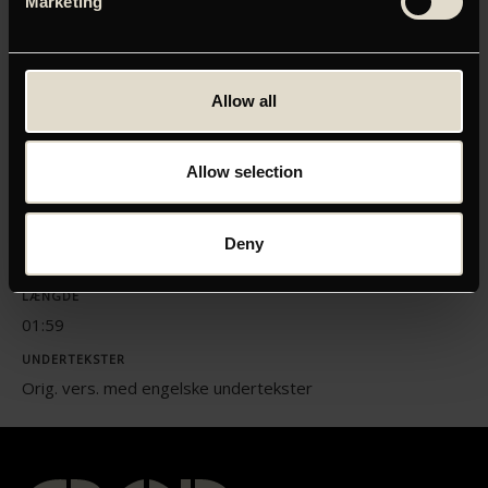
Marketing
Klik her for at opdatere dine indstillinger
Allow all
ORIGINAL TITEL
Allow selection
ITALY22 - Tre piani (Three Floors)
INSTRUKTØR
Deny
Nanni Moretti
LÆNGDE
01:59
UNDERTEKSTER
Orig. vers. med engelske undertekster