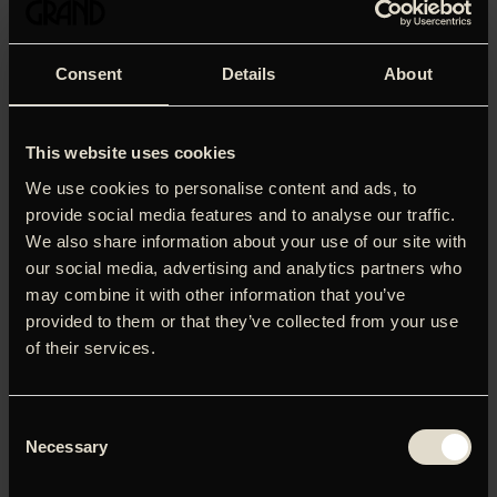
Consent
Details
About
This website uses cookies
We use cookies to personalise content and ads, to
provide social media features and to analyse our traffic.
We also share information about your use of our site with
our social media, advertising and analytics partners who
may combine it with other information that you’ve
provided to them or that they’ve collected from your use
Jubilæumsvisning: I anledning af instruktørens 60-års
of their services.
fødselsdag viser vi hans Director’s Cut af filmen om
maleren Hans Henrik Lerfeldt og hans kunstneriske
univers. Arbejdet med filmen var stort set færdigt, da
Consent
Lerfeldt døde i juli 1989. Alligevel starter filmen der, hvor
Necessary
Selection
hovedpersonen selv forlader scenen: I den brutalt ryddede
lejlighed, som hans venner fik adgang til efter boets