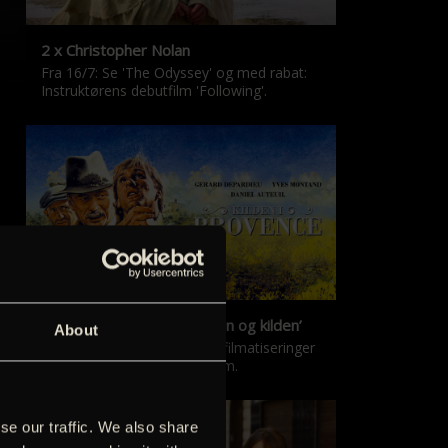
2 x Christopher Nolan
Fra 16/7: Se 'The Odyssey' og med rabat:
Instruktørens debutfilm 'Following'.
‘Kilden i Provence’ & ‘Manon og kilden’
About
De klassiske Marcel Pagnol-filmatiseringer
er tilbage i nyrestaureret form.
se our traffic. We also share