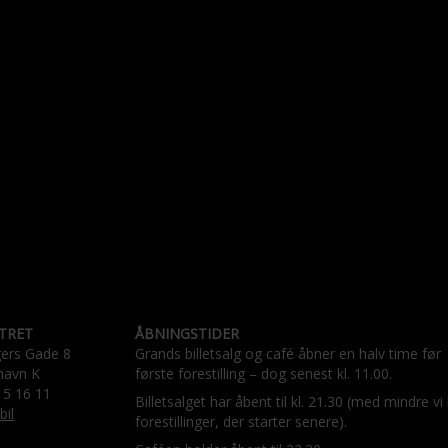
TRET
ÅBNINGSTIDER
gers Gade 8
Grands billetsalg og café åbner en halv time før
havn K
første forestilling – dog senest kl. 11.00.
15 16 11
Billetsalget har åbent til kl. 21.30 (med mindre vi
bil
forestillinger, der starter senere).