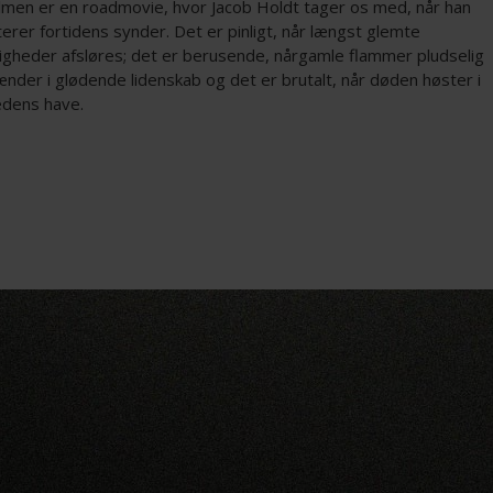
ilmen er en roadmovie, hvor Jacob Holdt tager os med, når han
erer fortidens synder. Det er pinligt, når længst glemte
gheder afsløres; det er berusende, nårgamle flammer pludselig
nder i glødende lidenskab og det er brutalt, når døden høster i
edens have.