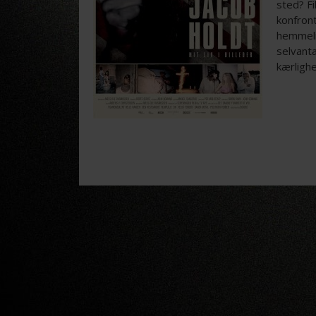
sted? F
konfront
hemmeli
selvantæ
kærligh