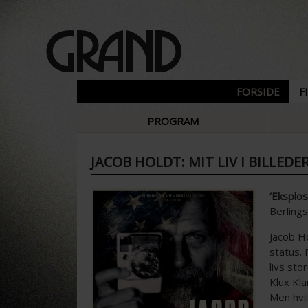
FORSIDE
F
PROGRAM
JACOB HOLDT: MIT LIV I BILLEDE
‘Eksplos
Berlings
Jacob Ho
status. 
livs st
Klux Kl
Men hvi