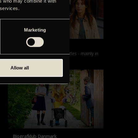
ers who may combine it with
 services.
Marketing
Films with English subtitles
Screenings with English subtitles - mainly in
our sister cinema, Gloria.
Allow all
Biografklub Danmark