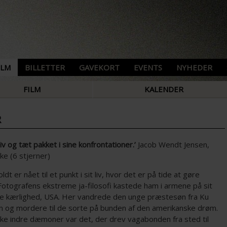
ILM
BILLETTER
GAVEKORT
EVENTS
NYHEDER
FILM
KALENDER
R
iv og tæt pakket i sine konfrontationer.’
Jacob Wendt Jensen,
ke (6 stjerner)
ldt er nået til et punkt i sit liv, hvor det er på tide at gøre
Fotografens ekstreme ja-filosofi kastede ham i armene på sit
ore kærlighed, USA. Her vandrede den unge præstesøn fra Ku
an og mordere til de sorte på bunden af den amerikanske drøm.
lke indre dæmoner var det, der drev vagabonden fra sted til