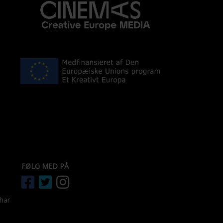
FØLG MED PÅ
 har