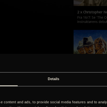
2 x Christopher N
Fra 16/7: Se 'The 
Instruktørens debut
‘Kilden i Provence
Details
De klassiske Marcel
er tilbage i nyresta
e content and ads, to provide social media features and to analy