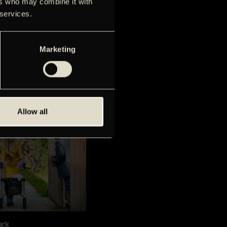
ers who may combine it with
 services.
Marketing
subtitles
ish subtitles - mainly in
loria.
Allow all
ark