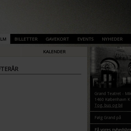
ILM
BILLETTER
GAVEKORT
EVENTS
NYHEDER
KALENDER
FTERÅR
Grand Teatret - Mi
1460 København K -
Tog, bus og bil
Følg Grand på
Få vores nyhedsbr