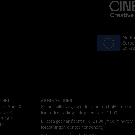
TRET
ÅBNINGSTIDER
gers Gade 8
Grands billetsalg og café åbner en halv time før
havn K
første forestilling – dog senest kl. 11.00.
15 16 11
Billetsalget har åbent til kl. 21.30 (med mindre vi
bil
forestillinger, der starter senere).