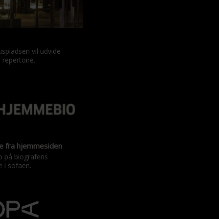
spladsen vil udvide
 repertoire.
te fra hjemmesiden
p på biografens
 i sofaen.