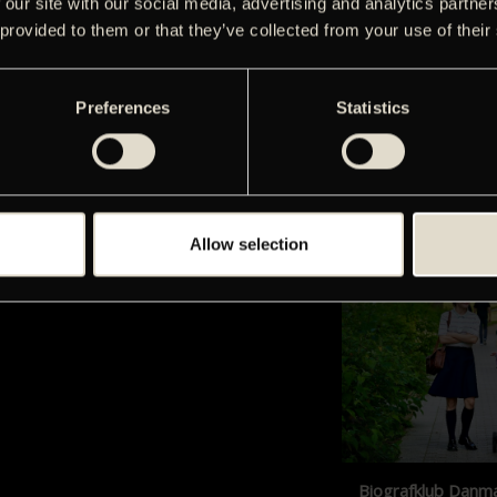
 our site with our social media, advertising and analytics partn
 provided to them or that they’ve collected from your use of their
Preferences
Statistics
Films with English 
Screenings with Engl
our sister cinema, G
Allow selection
Biografklub Danm