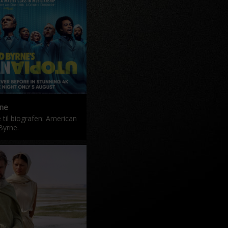
rne
e til biografen: American
Byrne.