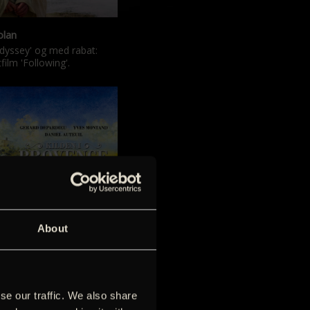
olan
Odyssey' og med rabat:
film 'Following'.
’ & ‘Manon og kilden’
About
 Pagnol-filmatiseringer
ureret form.
se our traffic. We also share