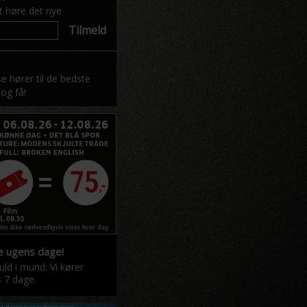
at høre det nye
Tilmeld
se hører til de bedste
 og få!
e ugens dage!
ld i mund: Vi kører
s 7 dage.