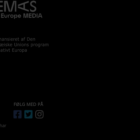
FØLG MED PÅ
 har