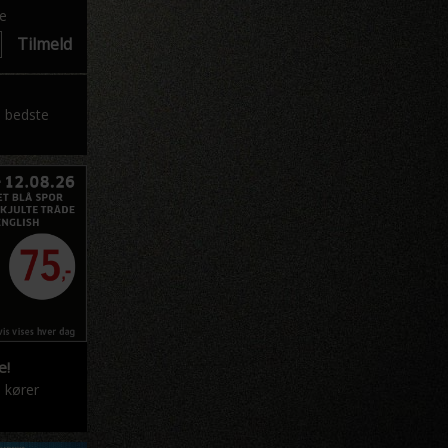
ye
Tilmeld
e bedste
e!
 kører