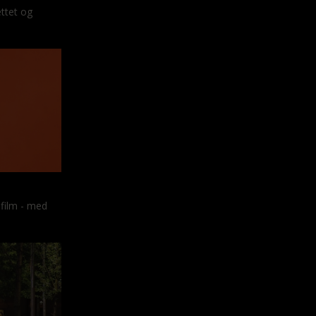
ettet og
 film - med