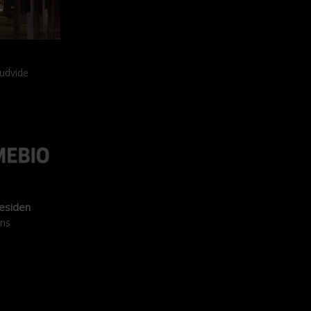
 udvide
mesiden
ens