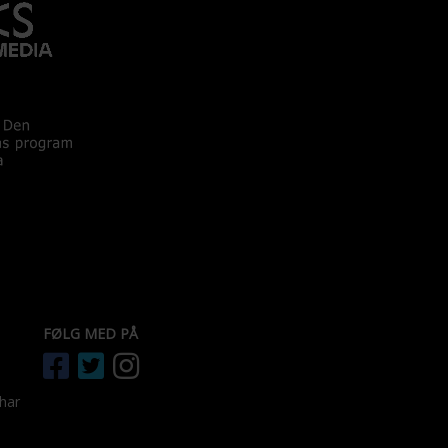
FØLG MED PÅ
 har