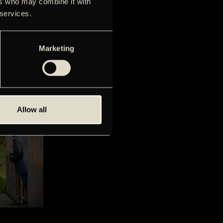
ers who may combine it with
 services.
Marketing
 - mainly in
Allow all