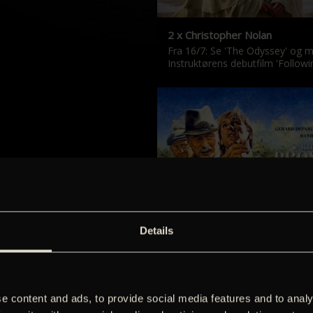
2 x Christopher Nolan
Fra 16/7: Se 'The Odyssey' og m
Instruktørens debutfilm 'Followin
‘Kilden i Provence’ & ‘Manon og
Details
De klassiske Marcel Pagnol-film
er tilbage i nyrestaureret form.
e content and ads, to provide social media features and to analy