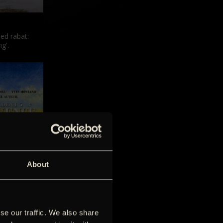
ed rabat:
g'.
 kilden’
About
atiseringer
se our traffic. We also share