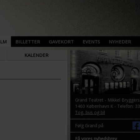
ILM
BILLETTER
GAVEKORT
EVENTS
NYHEDER
KALENDER
Grand Teatret - Mikkel Brygger
1460 København K - Telefon: 33
Tog, bus og bil
Følg Grand på
Få vores nyhedsbrev