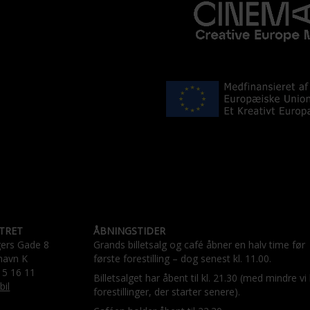
TRET
ÅBNINGSTIDER
gers Gade 8
Grands billetsalg og café åbner en halv time før
havn K
første forestilling – dog senest kl. 11.00.
15 16 11
Billetsalget har åbent til kl. 21.30 (med mindre vi
bil
forestillinger, der starter senere).