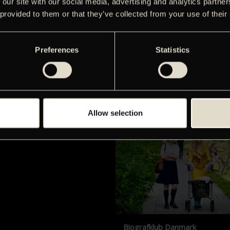
 our site with our social media, advertising and analytics partn
 provided to them or that they’ve collected from your use of their
Preferences
Statistics
Films with English subtitles
Screenings with English subtitles
our sister cinema, Gloria.
Allow selection
Biografklub Danmark