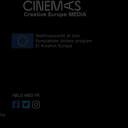
FØLG MED PÅ
 har