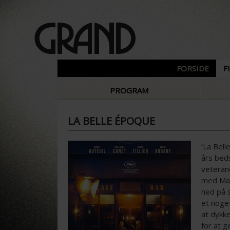
FORSIDE
F
PROGRAM
LA BELLE ÉPOQUE
‘La Bel
års beds
veterane
med Mari
ned på s
et noget
at dykke
for at g