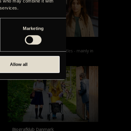
ers who may combine it with
 services.
Marketing
Films with English subtitles
Screenings with English subtitles - mainly in
our sister cinema, Gloria.
Allow all
Biografklub Danmark