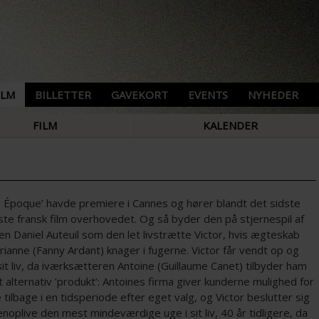
ILM
BILLETTER
GAVEKORT
EVENTS
NYHEDER
FILM
KALENDER
le Époque’ havde premiere i Cannes og hører blandt det sidste
te fransk film overhovedet. Og så byder den på stjernespil af
n Daniel Auteuil som den let livstrætte Victor, hvis ægteskab
anne (Fanny Ardant) knager i fugerne. Victor får vendt op og
it liv, da iværksætteren Antoine (Guillaume Canet) tilbyder ham
 alternativ ’produkt’: Antoines firma giver kunderne mulighed for
 tilbage i en tidsperiode efter eget valg, og Victor beslutter sig
enoplive den mest mindeværdige uge i sit liv, 40 år tidligere, da