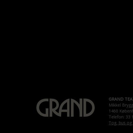
GRAND TEA
Mikkel Bryg
1460 Køben
Telefon: 33 
Tog, bus og 