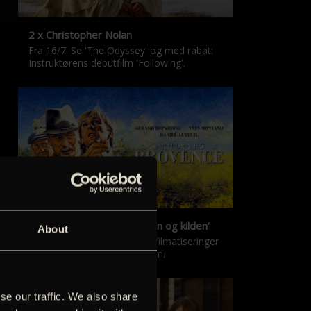
2 x Christopher Nolan
Fra 16/7: Se 'The Odyssey' og med rabat:
Instruktørens debutfilm 'Following'.
‘Kilden i Provence’ & ‘Manon og kilden’
About
De klassiske Marcel Pagnol-filmatiseringer
er tilbage i nyrestaureret form.
se our traffic. We also share