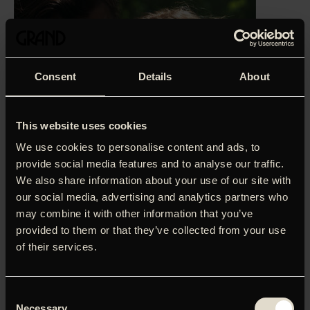
Consent
Details
About
This website uses cookies
We use cookies to personalise content and ads, to
provide social media features and to analyse our traffic.
We also share information about your use of our site with
our social media, advertising and analytics partners who
may combine it with other information that you’ve
provided to them or that they’ve collected from your use
‘Det sanselige drama ‘Labor Day’ formidler livets
of their services.
skrøbelighed, så det er næsten ubærligt nervepirrende.’
Ralf Christensen, Information
‘Labor Day’ er et intenst, romantisk drama med Kate
Consent
Winslet og Josh Brolin i hovedrollerne.
Necessary