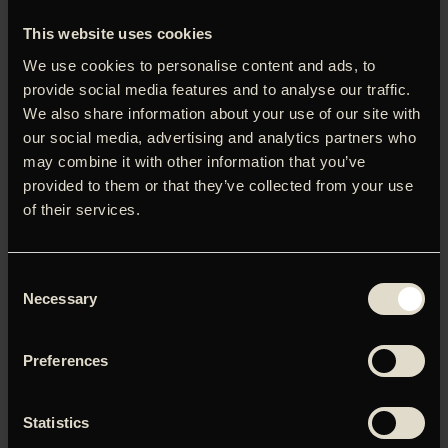
parforhold.’
Nanna Frank, Politiken
This website uses cookies
‘Lev, elsk, Paris’ udspiller sig i det 13. arrondissement, som
We use cookies to personalise content and ads, to
bl.a. er der, hvor Paris’ Chinatown befinder sig. Det er med
kvarterets etniske kludetæppe som baggrund, at
provide social media features and to analyse our traffic.
mesterinstruktøren Jacques Audiard (’Profeten’, ’Smagen af
We also share information about your use of our site with
rust og ben’) udfolder sin historie – med sit vanlige skarpe
our social media, advertising and analytics partners who
blik for livet på samfundets underside. Filmen er baseret
may combine it with other information that you’ve
på Adrian Tomines graphic novel-samling ‘Killing And Dying’
provided to them or that they’ve collected from your use
og zoomer ind på tre unge menneskers kærligheds- og
of their services.
sexliv i Paris. Émilie (Lucie Zhang) og Camille (Makita
Samba) bliver roommates, men snart også
sengekammerater, mens Nora (Noémie Merlant fra
Consent
’Portræt af en kvinde i flammer’) fascineres af en live cam-
Necessary
Selection
pige, som hun selv forveksles med. Undervejs flettes
historierne sammen – i den smukkeste, sort-hvide
indramning.
Preferences
Statistics