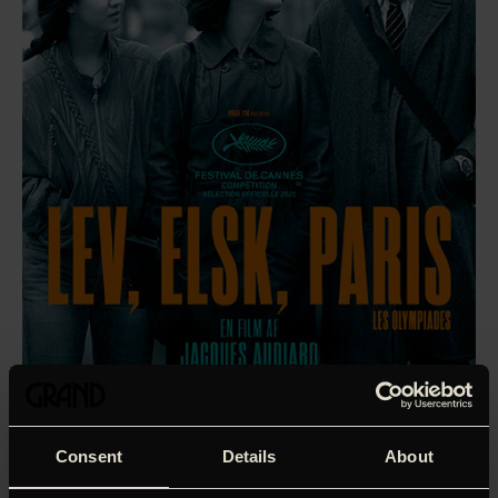
Consent
Details
About
’En virkelig smuk, sprød og sexet film om kærlighed og