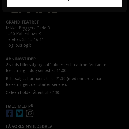
GRAND TEATRET
Mikkel Bryggers Gade 8
1460 København K
Telefon: 33 15 16 11
Tog, bus og bil
ÅBNINGSTIDER
Grands billetsalg og café åbner en halv time før første
forestilling – dog senest kl. 11.00.
Billetsalget har åbent til kl. 21.30 (med mindre vi har
forestillinger, der starter senere).
Caféen holder åbent til 22.30.
FØLG MED PÅ
FÅ VORES NYHEDSBREV