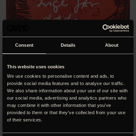
Consent
Details
About
This website uses cookies
We use cookies to personalise content and ads, to
provide social media features and to analyse our traffic.
We also share information about your use of our site with
our social media, advertising and analytics partners who
may combine it with other information that you’ve
provided to them or that they’ve collected from your use
of their services.
For tolv år siden mistede filmens instruktør sit livs
kærlighed, politikeren Svend Auken, nu træder hun atter ind
på stue 7, den selvsamme hospicestue hvor hendes mand