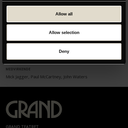
Allow all
ORIGINAL TITEL
Little Richard: I Am Everything
Allow selection
INSTRUKTØR
Lisa Cortés
Deny
LÆNGDE
01:38
MEDVIRKENDE
Mick Jagger, Paul McCartney, John Waters
GRAND TEATRET