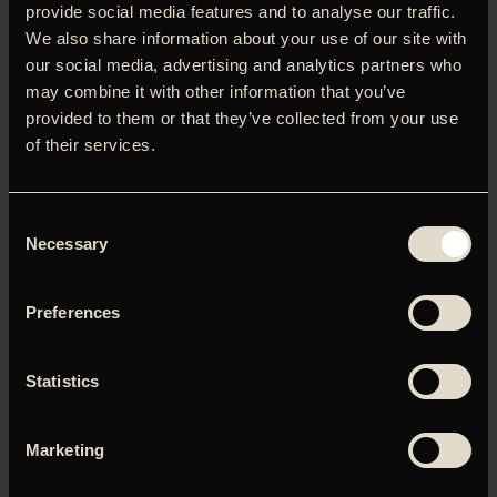
provide social media features and to analyse our traffic.
Penniman – bedre kendt som Little Richard. Gennem et
We also share information about your use of our site with
væld af fascinerende arkivmateriale og optrædener,
our social media, advertising and analytics partners who
udruller filmen Little Richards livshistorie og afslører,
may combine it with other information that you’ve
hvordan Richard gjorde ultimativ selvrealisation til en
kunstart. Men det, han gav til verden, var han aldrig i stand
provided to them or that they’ve collected from your use
til at give til sig selv. Hele sit liv var han splittet mellem
of their services.
Gud, sex og rock’n’roll. Og Little Richard prægede
rock’n’roll i en grad, der gør det umuligt at tale om Elvis,
James Brown og The Rolling Stones uden at nævne ham.
Consent
Necessary
Selection
Preferences
Du skal tillade marketing-cookies for at kunne se denne
video.
Statistics
Klik her for at opdatere dine indstillinger
Marketing