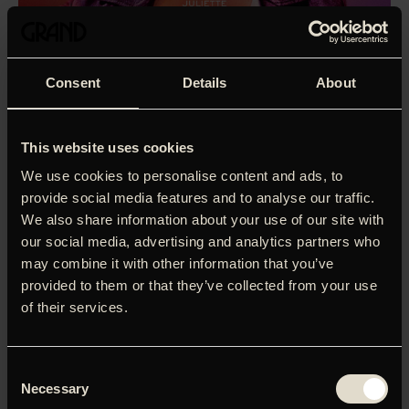
Consent
Details
About
This website uses cookies
We use cookies to personalise content and ads, to
provide social media features and to analyse our traffic.
We also share information about your use of our site with
our social media, advertising and analytics partners who
may combine it with other information that you’ve
provided to them or that they’ve collected from your use
of their services.
Consent
Luk solskinnet ind er en unik romantisk komedie om den
Necessary
Selection
midaldrende kunstner, Isabelle, der som fraskilt mor leder