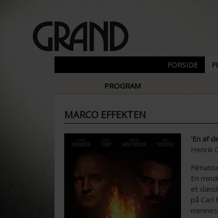
FORSIDE
F
PROGRAM
MARCO EFFEKTEN
‘En af d
Henrik Q
Filmatis
En mind
et dansk
på Carl
mennesk