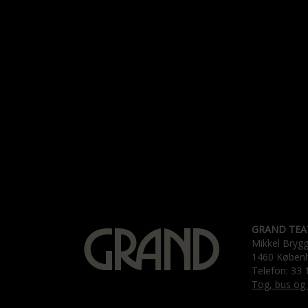
GRAND TEA
Mikkel Bryg
1460 Køben
Telefon: 33 
Tog, bus og 