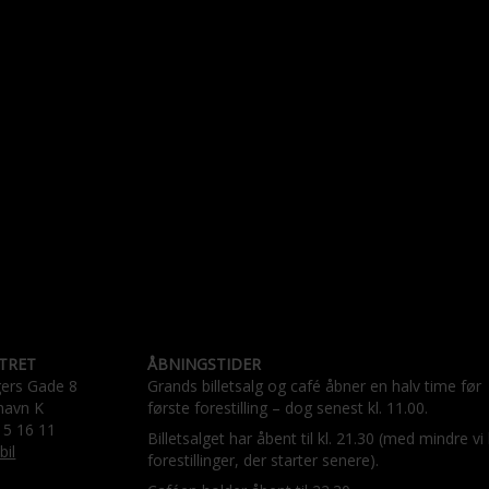
TRET
ÅBNINGSTIDER
gers Gade 8
Grands billetsalg og café åbner en halv time før
havn K
første forestilling – dog senest kl. 11.00.
15 16 11
Billetsalget har åbent til kl. 21.30 (med mindre vi
bil
forestillinger, der starter senere).