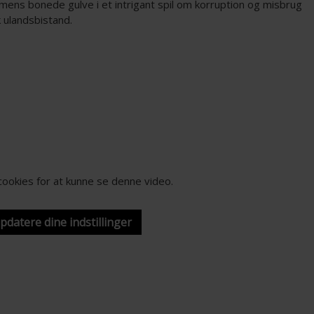
mens bonede gulve i et intrigant spil om korruption og misbrug
 ulandsbistand.
-cookies for at kunne se denne video.
opdatere dine indstillinger