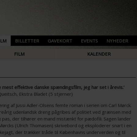
ILM
BILLETTER
GAVEKORT
EVENTS
NYHEDER
FILM
KALENDER
e mest effektive danske spændingsfilm, jeg har set i årevis.’
ueitsch, Ekstra Bladet (5 stjerner)
ering af Jussi Adler-Olsens femte roman i serien om Carl Mørck.
reårig udenlandsk dreng pågribes af politiet ved grænsen med
 pas, der tilhører en mand mistænkt for pædofili. Sagen lander
 Mørcks (Ulrich Thomasen) skrivebord og eksploderer snart i en
ejagt, der trækker tråde til Københavns underverden og til