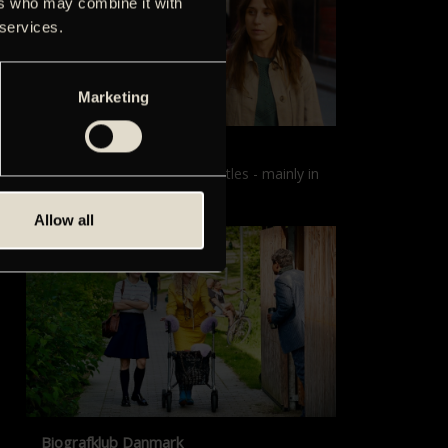
ers who may combine it with
 services.
Marketing
Films with English subtitles
Screenings with English subtitles - mainly in
our sister cinema, Gloria.
Allow all
Biografklub Danmark