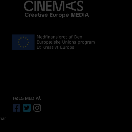
FØLG MED PÅ
 har