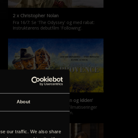
2 x Christopher Nolan
Fra 16/7: Se 'The Odyssey' og med rabat:
Instruktørens debutfilm 'Following'.
‘Kilden i Provence’ & ‘Manon og kilden’
About
De klassiske Marcel Pagnol-filmatiseringer
er tilbage i nyrestaureret form.
se our traffic. We also share