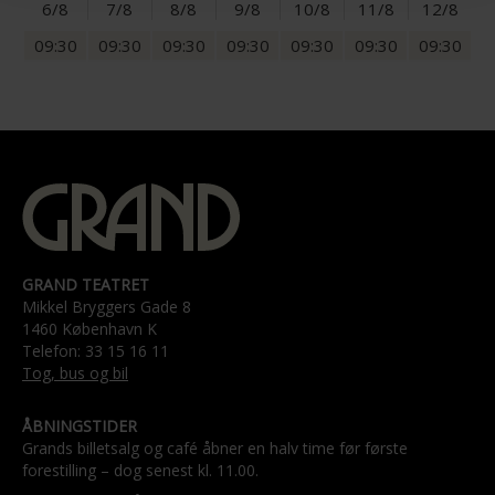
6/8
7/8
8/8
9/8
10/8
11/8
12/8
09:30
09:30
09:30
09:30
09:30
09:30
09:30
GRAND TEATRET
Mikkel Bryggers Gade 8
1460 København K
Telefon: 33 15 16 11
Tog, bus og bil
ÅBNINGSTIDER
Grands billetsalg og café åbner en halv time før første
forestilling – dog senest kl. 11.00.