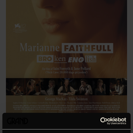
Instruktørparret bag ’Nick Cave: 20.000 dage på jorden’
har nu vendt blikket mod Marianne Faithfull: