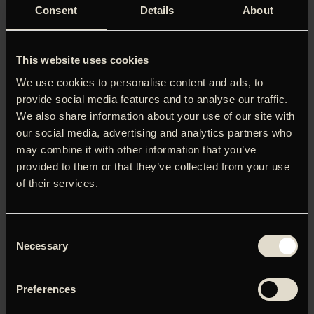
Consent
Details
About
Klosterskolepigen, der blev gift som teenager; 1960’ernes
it-girls og Mick Jaggers partner. Popsanger, New Wave-
ikon, stofmisbruger og en one-woman-army mod det
misogyne mandeblik. I det fiktive Ministeriet Mod Glemsel
This website uses cookies
– en Terry Gilliam-agtig verden af skærme og apparater
We use cookies to personalise content and ads, to
under ledelse af Tilda Swinton – møder vi en ægte,
provide social media features and to analyse our traffic.
uskriptet Marianne Faithfull, der guider os gennem sit liv
We also share information about your use of our site with
afsluttet med en duet mellem Faithfull og hendes gode ven
our social media, advertising and analytics partners who
Nick Cave – hendes sidste optræden.
may combine it with other information that you’ve
provided to them or that they’ve collected from your use
of their services.
Du skal tillade marketing-cookies for at kunne se denne
video.
Consent
Necessary
Selection
Klik her for at opdatere dine indstillinger
Preferences