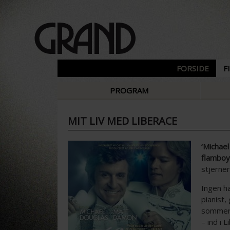
FORSIDE
F
PROGRAM
MIT LIV MED LIBERACE
‘Michael
flamboy
stjerne
Ingen ha
pianist
sommere
– ind i 