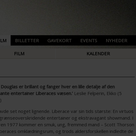
ILM
BILLETTER
GAVEKORT
EVENTS
NYHEDER
FILM
KALENDER
 Douglas er brillant og fanger hver en lille detalje af den
ante entertainer Liberaces væsen.’
Leslie Felperin, Ekko (5
r)
vde set noget lignende. Liberace var sin tids største: En virtuos
, grænseoverskridende entertainer og ekstravagant showmand. I
n 1977 kommer en smuk, ung, fremmed mand – Scott Thorson
Liberaces omklædningsrum, og trods aldersforskellen indledte de