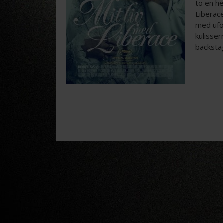
to en he
Liberace
med ufo
kulisser
backstag