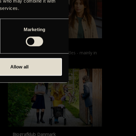
ers who may combine it with
 services.
Marketing
Films with English subtitles
Screenings with English subtitles - mainly in
our sister cinema, Gloria.
Allow all
Biografklub Danmark