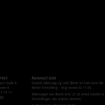
TRET
ÅBNINGSTIDER
gers Gade 8
Grands billetsalg og café åbner en halv time før
havn K
første forestilling – dog senest kl. 11.00.
15 16 11
Billetsalget har åbent til kl. 21.30 (med mindre vi
bil
forestillinger, der starter senere).