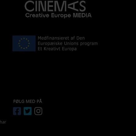
FØLG MED PÅ
 har