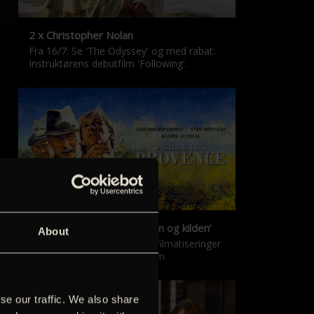
2 x Christopher Nolan
Fra 16/7: Se 'The Odyssey' og med rabat:
Instruktørens debutfilm 'Following'.
‘Kilden i Provence’ & ‘Manon og kilden’
About
De klassiske Marcel Pagnol-filmatiseringer
er tilbage i nyrestaureret form.
se our traffic. We also share