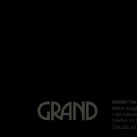
GRAND TEA
Mikkel Bryg
1460 Køben
Telefon: 33 
Tog, bus og 