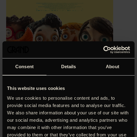
Consent
Details
About
This website uses cookies
We use cookies to personalise content and ads, to
‘Sorgen smelter ved varmen i indfølt børnedrama.’
Jacob
provide social media features and to analyse our traffic.
Wendt Jensen, Berlingske (5 stjerner)
We also share information about your use of our site with
our social media, advertising and analytics partners who
´Mit liv som Squash´ er en forunderlig, hjertevarm og
may combine it with other information that you’ve
ubeskriveligt sød børnefilm om drengen Squash, der ender
på børnehjem efter sin mors død. Her danner Squash et
provided to them or that they’ve collected from your use