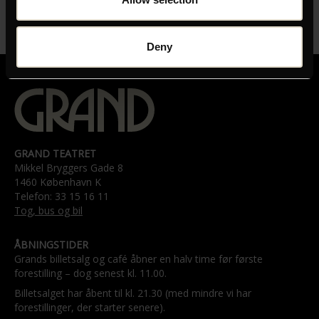
Deny
GRAND TEATRET
Mikkel Bryggers Gade 8
1460 København K
Telefon: 33 15 16 11
Tog, bus og bil
ÅBNINGSTIDER
Grands billetsalg og café åbner en halv time før første
forestilling – dog senest kl. 11.00.
Billetsalget har åbent til kl. 21.30 (med mindre vi har
forestillinger, der starter senere).