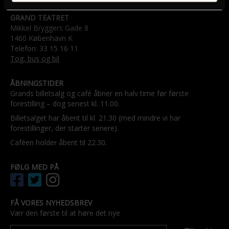
GRAND TEATRET
Mikkel Bryggers Gade 8
1460 København K
Telefon: 33 15 16 11
Tog, bus og bil
ÅBNINGSTIDER
Grands billetsalg og café åbner en halv time før første
forestilling – dog senest kl. 11.00.
Billetsalget har åbent til kl. 21.30 (med mindre vi har
forestillinger, der starter senere).
Caféen holder åbent til 22.30.
FØLG MED PÅ
FÅ VORES NYHEDSBREV
Vær den første til at høre det nye