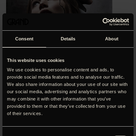
Consent
Details
About
This website uses cookies
We use cookies to personalise content and ads, to
provide social media features and to analyse our traffic.
We also share information about your use of our site with
our social media, advertising and analytics partners who
‘Den mest ekstreme film siden ’Irréversible’. En
may combine it with other information that you’ve
apokalyptisk lækkerbisken
.’
Niki Vraast-Thomsen,
provided to them or that they’ve collected from your use
Soundvenue (5 stjerner)
of their services.
Han (Javier Bardem) er en feteret forfatter, der har svært
ved at få blækket til at flyde. Hun (Jennifer Lawrence)
arbejder med at gøre huset i stand ovenpå en næsten
Consent