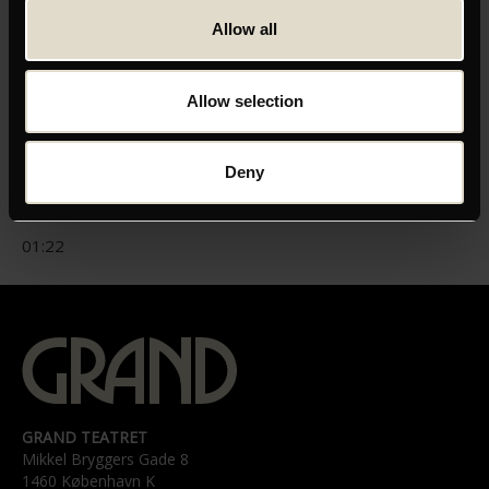
Allow all
ORIGINAL TITEL
Allow selection
NRFP21 - Any Day Now
INSTRUKTØR
Deny
Hamy Ramezan
LÆNGDE
01:22
GRAND TEATRET
Mikkel Bryggers Gade 8
1460 København K