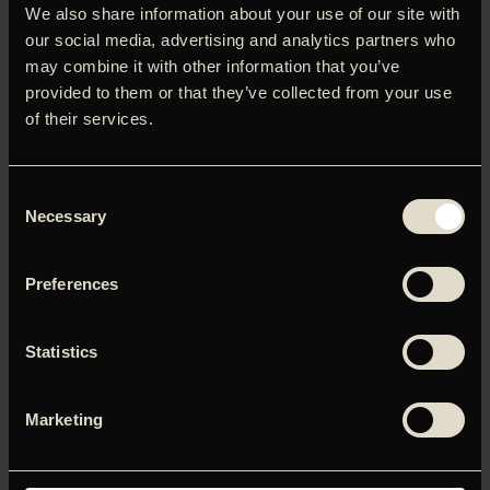
We also share information about your use of our site with
Den 13-årige Ramin Mehdipour og hans iranske familie bor
our social media, advertising and analytics partners who
på et flygtningecenter i Finland. Netop som Ramin har fået
may combine it with other information that you’ve
sommerferie fra sin skole, modtager familien Mehdipour
provided to them or that they’ve collected from your use
den forfærdelige nyhed, at deres asylansøgning er blevet
of their services.
afslået. Efter at have indsendt en sidste appel fortsætter
familien sit dagligliv og forsøger samtidig at holde fast i en
positiv indstilling på trods af truslen om udvisning. Da
Consent
Ramin begynder på det nye skoleår, vil hvert øjeblik og
Necessary
Selection
hvert venskab være mere dyrebart end nogensinde før.
Preferences
Du skal tillade marketing-cookies for at kunne se denne
Statistics
video.
Marketing
Klik her for at opdatere dine indstillinger