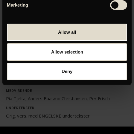
Klik her for at opdatere dine indstillinger
Marketing
Allow all
ORIGINAL TITEL
NRFP19 Blindsone
Allow selection
INSTRUKTØR
Tuva Novotny
Deny
LÆNGDE
01:25
MEDVIRKENDE
Pia Tjelta, Anders Baasmo Christiansen, Per Frisch
UNDERTEKSTER
Orig. vers. med ENGELSKE undertekster