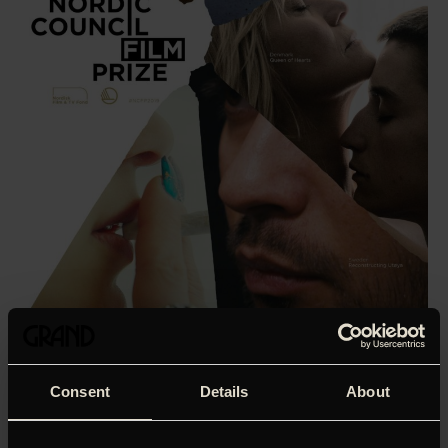
Consent
Details
About
Den svenske skuespiller Tuva Novotny
instruktørdebuterer på imponerende vis med et teknisk
overlegent og intenst drama om sorg, traume, psykisk