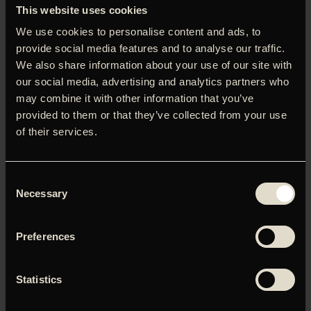
sygdom og forældreskab. Filmen er optaget i ét skud på
This website uses cookies
98 minutter, hvor vi følger teenagepigen Thea (Nora
We use cookies to personalise content and ads, to
Mathea Oien) og hendes forældre gennem en krise, som
provide social media features and to analyse our traffic.
filmen bygger langsomt op til gennem tilsyneladende
We also share information about your use of our site with
almindelige hverdagshandlinger. Vi møder først Thea til
our social media, advertising and analytics partners who
håndboldtræning. Kameraet følger efter hende ud i
may combine it with other information that you’ve
omklædningsrummet og på en 15 minutter lang gåtur hjem
provided to them or that they’ve collected from your use
med en veninde, hvor de diskuterer lektier og de andre
piger på holdet. Thea virker som en fornuftig, jordbunden
of their services.
og velfungerende pige, hvilket er filmens pointe om
psykiske problemer: Man ved aldrig, hvad der foregår
under overfladen. (Freja Dam, Soundvenue).
Consent
Necessary
Selection
Preferences
Du skal tillade marketing-cookies for at kunne se denne
video.
Statistics