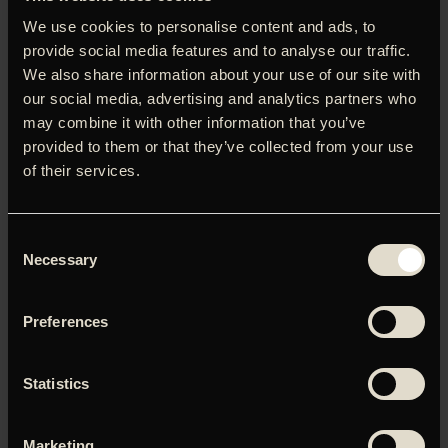
et trafikuheld. Gradvist besættes han af ønsket om at
We use cookies to personalise content and ads, to
finde sandheden. Det medfører, at han ikke blot udsætter
provide social media features and to analyse our traffic.
sig selv for fare, men også sine allernærmeste. ’En hvid,
We also share information about your use of our site with
hvid dag’ er en snurrig fortælling om sorg, hævn og
our social media, advertising and analytics partners who
ubetinget kærlighed – instrueret af islandske Hlynur
may combine it with other information that you’ve
Pálmason, som debuterede på dansk med ’Vinterbrødre’.
provided to them or that they’ve collected from your use
Filmens hovedrolleindehaver, Ingvar E. Sigurðsson (’Om
of their services.
Heste og Mænd’), vandt pris i Cannes, hvor filmen havde
verdenspremiere.
Consent
Necessary
Selection
Du skal tillade marketing-cookies for at kunne se denne
Preferences
video.
Statistics
Klik her for at opdatere dine indstillinger
Marketing