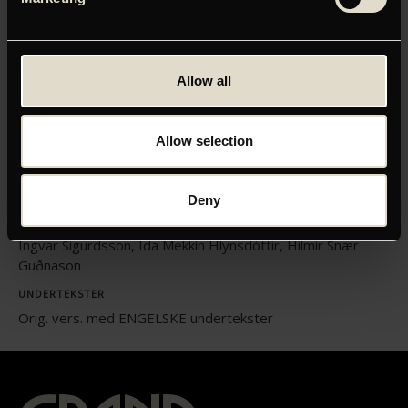
ORIGINAL TITEL
Allow all
NRFP19 En hvid, hvid dag
INSTRUKTØR
Hlynur Pálmason
Allow selection
LÆNGDE
01:48
Deny
MEDVIRKENDE
Ingvar Sigurdsson, Ída Mekkín Hlynsdóttir, Hilmir Snær
Guðnason
UNDERTEKSTER
Orig. vers. med ENGELSKE undertekster