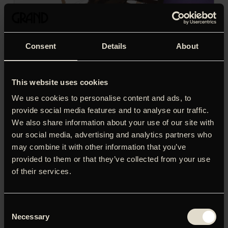
Consent
Details
About
This website uses cookies
We use cookies to personalise content and ads, to
provide social media features and to analyse our traffic.
We also share information about your use of our site with
our social media, advertising and analytics partners who
may combine it with other information that you’ve
provided to them or that they’ve collected from your use
of their services.
Consent
‘Sandheden om mænd’ er et kærligt portræt af en
Necessary
Selection
generation af mænd, som kvier sig ved store forpligtelser,