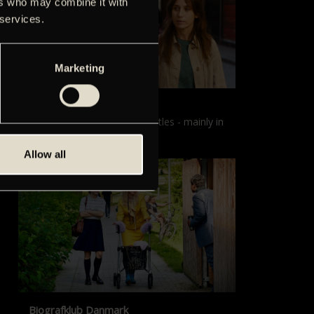
ers who may combine it with
 services.
Marketing
Films with English subtitles
Screenings with English subtitles - mainly in
our sister cinema, Gloria.
Allow all
Biografklub Danmark