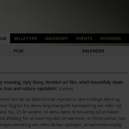
ILM
BILLETTER
GAVEKORT
EVENTS
NYHEDER
FILM
KALENDER
lly stunning, slyly funny, feminist art film, which beautifully deals
e, loss and vulture capitalism.’
(Gelsa)
 have set sin far blive brutalt myrdet er den treårige Alma og
mor flygtet fra deres krigshærgede hjemland og har slået sig
land. Nu, 25 år senere, er Alma dømt til forvaring på en lukket
isk afdeling for at have myrdet sin kæreste, en forbrydelse, hun
r nogen erindring om. Men da hun opdager, at kæresten stadig