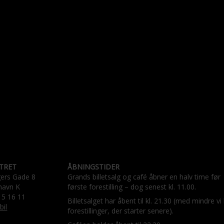
TRET
ÅBNINGSTIDER
gers Gade 8
Grands billetsalg og café åbner en halv time før
havn K
første forestilling – dog senest kl. 11.00.
15 16 11
Billetsalget har åbent til kl. 21.30 (med mindre vi
bil
forestillinger, der starter senere).