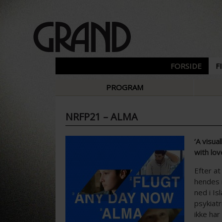
FORSIDE
F
PROGRAM
NRFP21 – ALMA
‘A visua
with lov
Efter at
hendes 
ned i Is
psykiatr
ikke ha