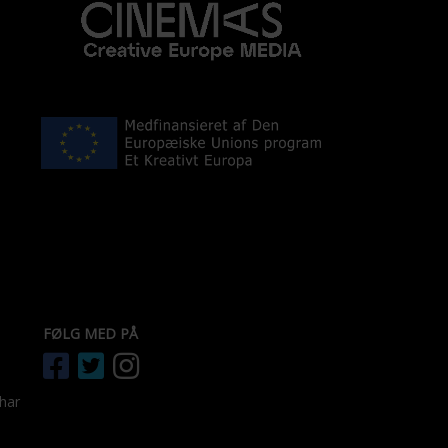
FØLG MED PÅ
 har