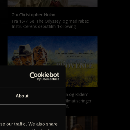
2 x Christopher Nolan
Fra 16/7: Se 'The Odyssey' og med rabat:
Instruktørens debutfilm 'Following'.
‘Kilden i Provence’ & ‘Manon og kilden’
About
De klassiske Marcel Pagnol-filmatiseringer
er tilbage i nyrestaureret form.
se our traffic. We also share