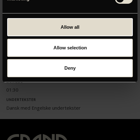
Klik her for at opdatere dine indstillinger
Allow all
ORIGINAL TITEL
Allow selection
NRFP21 - Flugt
INSTRUKTØR
Deny
Jonas Poher Rasmussen
LÆNGDE
01:30
UNDERTEKSTER
Dansk med Engelske undertekster