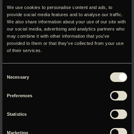
sandheden om Amins fortid. Hvis Amin skal turde leve sit liv
We use cookies to personalise content and ads, to
fuldt ud, må han tage et endeligt opgør med dén
provide social media features and to analyse our traffic.
hemmelighed, han som barn fik ordre om aldrig at afsløre.
En hemmelighed han har båret på i mere end 20 år.
We also share information about your use of our site with
Opgøret med fortiden sender Amin tilbage til en lykkelig
our social media, advertising and analytics partners who
barndom i 80’ernes Kabul i Afghanistan, hvor a-ha brager
may combine it with other information that you’ve
igennem hans walkman og hvor Jean Claude Van Damme
provided to them or that they’ve collected from your use
hænger på drengeværelset i familiens hus. Men han
of their services.
sendes også tilbage til den nådesløse borgerkrig, der
forvandler den trygge og kærlige hverdag til en krigszone
og splitter hans familie til atomer. En krig der sender 11-
Consent
årige Amin på en farefuld flugt, som først slutter 5 år
Necessary
Selection
senere da han ankommer helt alene til Danmark.
Preferences
Du skal tillade marketing-cookies for at kunne se denne
Statistics
video.
Marketing