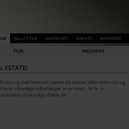
ILM
BILLETTER
GAVEKORT
EVENTS
NYHEDER
FILM
KALENDER
L ESTATE)
nsson og Axel Petersén sætter på spidsen Efter et liv i sus og
faste månedlige indbetalinger arver Nojet, 68 år, et
dskompleks af sin nyligt afdøde far.