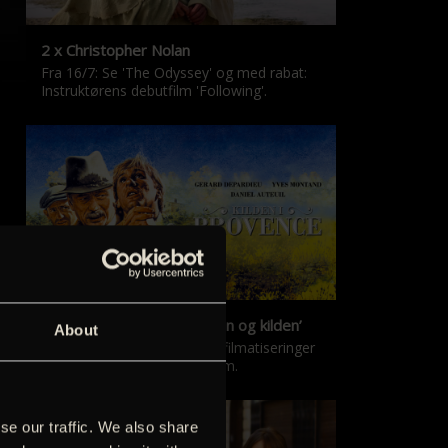
2 x Christopher Nolan
Fra 16/7: Se 'The Odyssey' og med rabat:
Instruktørens debutfilm 'Following'.
‘Kilden i Provence’ & ‘Manon og kilden’
About
De klassiske Marcel Pagnol-filmatiseringer
er tilbage i nyrestaureret form.
se our traffic. We also share