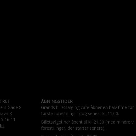
TRET
ÅBNINGSTIDER
gers Gade 8
Grands billetsalg og café åbner en halv time før
havn K
første forestilling – dog senest kl. 11.00.
15 16 11
Billetsalget har åbent til kl. 21.30 (med mindre vi
bil
forestillinger, der starter senere).