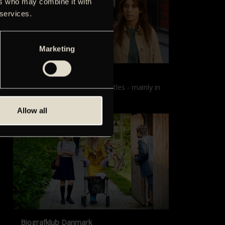
ers who may combine it with
 services.
Marketing
Films with English subtitles
Screenings with English subtitles - mainly in
our sister cinema, Gloria.
Allow all
Biografklub Danmark