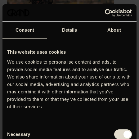
Consent
Details
About
This website uses cookies
We use cookies to personalise content and ads, to
provide social media features and to analyse our traffic.
We also share information about your use of our site with
our social media, advertising and analytics partners who
may combine it with other information that you’ve
provided to them or that they’ve collected from your use
‘En indsigtsfuldt iscenesat dokumentar om en skuespillers
of their services.
ængstelse og frygt for at blive mor.’
Dorte Hygum,
Politiken (5 hjerter)
Consent
Olivia (Olivia Corsini) er skuespiller ved et kendt parisisk
Necessary
teater. Hun elsker sin profession. Hendes kæreste, Serge
Selection