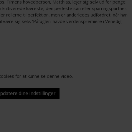
s. Filmens hovedperson, Matthias, lejer sig selv ud for penge:
 kultiverede kæreste, den perfekte søn eller sparringspartner.
ler rollerne til perfektion, men er anderledes udfordret, når han
l være sig selv. ’Påfuglen’ havde verdenspremiere i Venedig.
-cookies for at kunne se denne video.
opdatere dine indstillinger