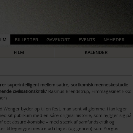
ILM
BILLETTER
GAVEKORT
EVENTS
NYHEDER
FILM
KALENDER
erer superintelligent mellem satire, sortkomisk menneskestudie
ende civilisationskritik.’
Rasmus Brendstrup, Filmmagasinet Ekko
ner)
d Wenger byder op til en fest, man sent vil glemme. Han leger
ed sit publikum med en såre original historie, som hygger sig på
af det absurd-komiske – med stænk af samfundskritik og
cer til legesyge mestre ud i faget (og genren) som Yorgos