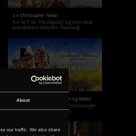
2 x Christopher Nolan
Fra 16/7: Se 'The Odyssey' og med rabat:
Instruktørens debutfilm 'Following'.
‘Kilden i Provence’ & ‘Manon og kilden’
About
De klassiske Marcel Pagnol-filmatiseringer
er tilbage i nyrestaureret form.
se our traffic. We also share