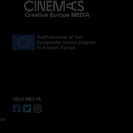
FØLG MED PÅ
 har