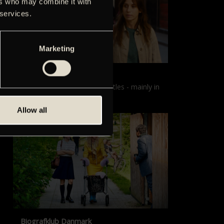
ers who may combine it with
 services.
Marketing
Films with English subtitles
Screenings with English subtitles - mainly in
our sister cinema, Gloria.
Allow all
Biografklub Danmark