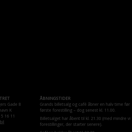
TRET
ÅBNINGSTIDER
gers Gade 8
Grands billetsalg og café åbner en halv time før
havn K
første forestilling – dog senest kl. 11.00.
15 16 11
Billetsalget har åbent til kl. 21.30 (med mindre vi
bil
forestillinger, der starter senere).