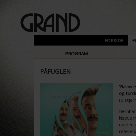
FORSIDE
F
PROGRAM
PÅFUGLEN
‘Balanc
og tordn
(5 stjer
Bernhar
kispus m
randen 
referen