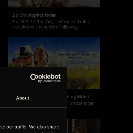
2 x Christopher Nolan
Fra 16/7: Se 'The Odyssey' og med rabat:
Instruktørens debutfilm 'Following'.
‘Kilden i Provence’ & ‘Manon og kilden’
About
De klassiske Marcel Pagnol-filmatiseringer
er tilbage i nyrestaureret form.
se our traffic. We also share