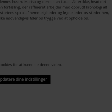
ennes hustru Marisa og deres søn Lucas. Alt er ikke, hvad det
en fortælling, der raffineret arbejder med opbrudt kronologi alt
istoriens spiral af hemmeligheder og løgne leder os steder hen,
ikke nødvendigvis føler os trygge ved at opholde os.
-cookies for at kunne se denne video.
opdatere dine indstillinger