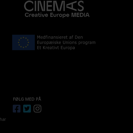
FØLG MED PÅ
 har