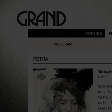
FORSIDE
F
PROGRAM
PETRA
‘En usæd
Carina, 
Spanske
melodram
tætte. F
da hende
Hendes 