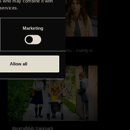
ers who may combine it with
 services.
Marketing
Films with English subtitles
Screenings with English subtitles - mainly in
our sister cinema, Gloria.
Allow all
Biografklub Danmark