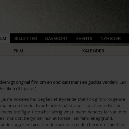
ILM
BILLETTER
GAVEKORT
EVENTS
NYHEDER
FILM
KALENDER
vanligt original film om en ond kunstner i en gudløs verden.’
Eini
Politiken (6 hjerter)
 Jaime Rosales har begået et frysende stærkt og foruroligende
a om en familie, hvor blodets bånd viser sig at være lidt for
ilmens titelfigur Petra har aldrig vidst, hvem hendes far var, men
s mor dør, begynder hun at forske i sin familiebaggrund.
undersøgelser fører hende i armene på den berømte kunstner