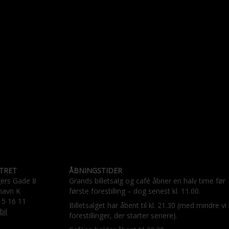
TRET
ÅBNINGSTIDER
gers Gade 8
Grands billetsalg og café åbner en halv time før
havn K
første forestilling – dog senest kl. 11.00.
15 16 11
Billetsalget har åbent til kl. 21.30 (med mindre vi
bil
forestillinger, der starter senere).