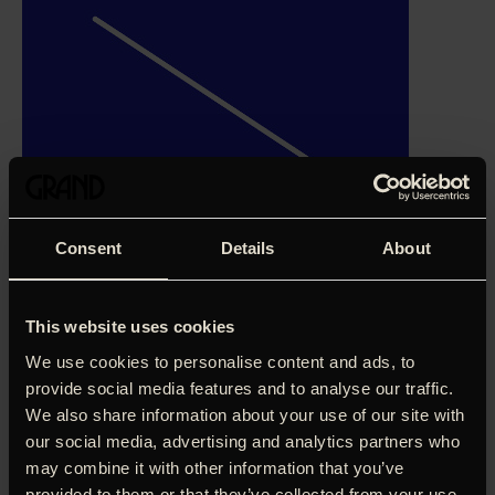
Consent
Details
About
This website uses cookies
We use cookies to personalise content and ads, to
'Man glemmer at trække vejret til dybt bevægende film om
provide social media features and to analyse our traffic.
psykisk terror.'
Sofie Lykke Stenstrop, Soundvenue (5
We also share information about your use of our site with
stjerner)
our social media, advertising and analytics partners who
Efter deres skilsmisse får Myriam og Antoine delt
may combine it with other information that you’ve
forældreret over deres søn. Stik mod ønsket fra den 13-
provided to them or that they’ve collected from your use