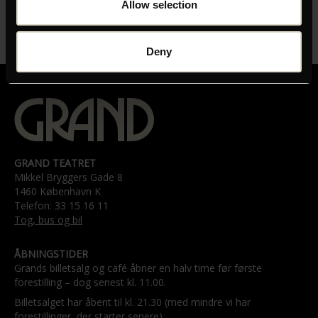
Allow selection
Deny
GRAND TEATRET
Mikkel Bryggers Gade 8
1460 København K
Telefon: 33 15 16 11
Tog, bus og bil
ÅBNINGSTIDER
Grands billetsalg og café åbner en halv time før første
forestilling – dog senest kl. 11.00.
Billetsalget har åbent til kl. 21.30 (med mindre vi har
forestillinger, der starter senere).