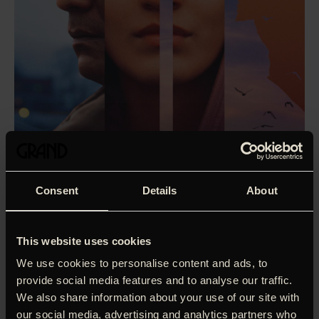
Consent
Details
About
This website uses cookies
We use cookies to personalise content and ads, to
provide social media features and to analyse our traffic.
We also share information about your use of our site with
‘An assured piece of storytelling made all the more
our social media, advertising and analytics partners who
gripping by the knowledge that it is autobiographical.’