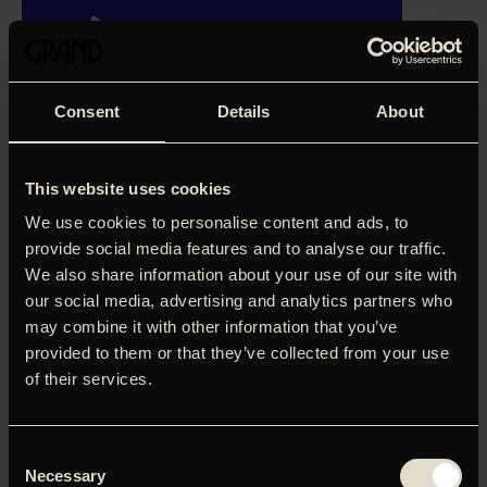
Consent
Details
About
This website uses cookies
We use cookies to personalise content and ads, to
provide social media features and to analyse our traffic.
We also share information about your use of our site with
our social media, advertising and analytics partners who
may combine it with other information that you’ve
provided to them or that they’ve collected from your use
Selvom midlerne til Mehdi Avaz' debut har været små, har
of their services.
ambitionerne eller evnerne det på ingen måde. Historien
udspiller sig i to spor, det ene følger den unge Kristian
(Sebastian Jessen), som efter mange år vender tilbage til
Consent
sin hjemby, fordi en ven er dødeligt syg, og den anden den
Necessary
Selection
unge gymnasieelev Tobias' spirende kærlighed. Men