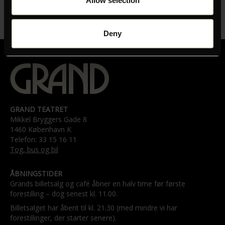
Allow selection
LÆNGDE
01:41
Deny
GRAND TEATRET
Mikkel Bryggers Gade 8
1460 København K
Telefon: 33 15 16 11
Tog, bus og bil
ÅBNINGSTIDER
Grands billetsalg og café åbner en halv time før første
forestilling – dog senest kl. 11.00.
Billetsalget har åbent til kl. 21.30 (med mindre vi har
forestillinger, der starter senere).