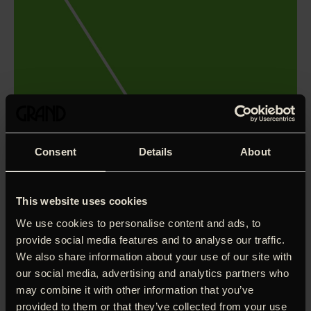
Consent
Details
About
This website uses cookies
We use cookies to personalise content and ads, to
provide social media features and to analyse our traffic.
We also share information about your use of our site with
our social media, advertising and analytics partners who
Da en ung, forslået mand vælter ud af skoven og ind i en
lille, afsondret kristen sekt, vækker det både begejstring
may combine it with other information that you’ve
og mistro. Samfundets leder Mikkel (Lars Brygmann) byder
provided to them or that they’ve collected from your use