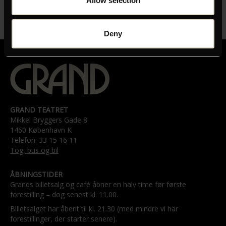
Allow selection
LÆNGDE
02:04
Deny
GRAND TEATRET
Mikkel Bryggers Gade 8
1460 København K
Telefon: 33 15 16 11
Tog, bus og bil
ÅBNINGSTIDER
Grands billetsalg og café åbner en halv time før første
forestilling – dog senest kl. 11.00.
Billetsalget har åbent til kl. 21.30 (med mindre vi har
forestillinger, der starter senere).