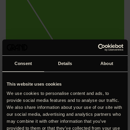
Consent
Details
About
This website uses cookies
We use cookies to personalise content and ads, to
provide social media features and to analyse our traffic.
We also share information about your use of our site with
our social media, advertising and analytics partners who
Så godt som alle Astrid Lindgrens historier er blevet
filmatiseret, men hendes egen historie fra det virkelige liv
may combine it with other information that you’ve
har vi haft til gode – indtil nu. Pernille Fischer Christensen
provided to them or that they’ve collected from your use