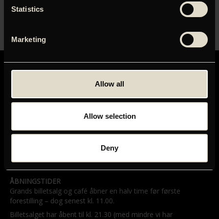
planlagt i denne groteske, burleske komedie.
Statistics
Marketing
Allow all
Allow selection
GRAND TEATRET
Mikkel Bryggers Gade 8
1460 København K
Telefon: 33 15 16 11
Deny
Tog, bus og bil
ÅBNINGSTIDER
Grands billetsalg og café åbner en halv time før første
forestilling – dog senest kl. 11.00.
Billetsalget har åbent til kl. 21.30 (med mindre vi har