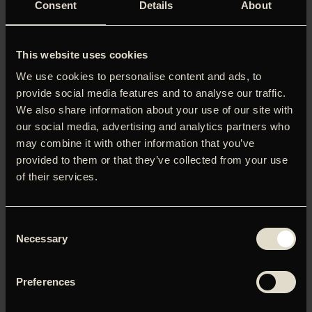
Consent
Details
About
This website uses cookies
We use cookies to personalise content and ads, to
‘En pistol og en pige’ er det eneste, man behøver for at
provide social media features and to analyse our traffic.
lave en film, ifølge Godard. Dette credo parafraserer
We also share information about your use of our site with
Zhang Yimou lystigt i ‘A Woman, a Gun and a Noodle Shop’.
our social media, advertising and analytics partners who
Filmen er et på sine steder vanvittigt gakket remake af
may combine it with other information that you’ve
Coen-brødrenes noir-thriller ‘Blood Simple’.
provided to them or that they’ve collected from your use
Hovedpersonen Wang er en ynkelig, moralsk fordærvet
of their services.
ejer af en nudelbar i en øde kinesisk by. Han bor i
forretningen sammen med sin kone, der er grundigt træt
af sin egoistiske mands luner. For at få lidt sødme i
tilværelsen, indleder hun derfor en affære med den
Consent
Necessary
fåmælte kok, Li. Men de seksuelle eskapader går ikke
Selection
upåagtet hen, og netop som Li har fået stukket en pistol i
hænderne af Wangs kone, iværksætter Wang sammen
Preferences
med tjeneren Zhao og politimanden Zhang en plan, der skal
gøre det af med de utro elskende. Intet går dog som