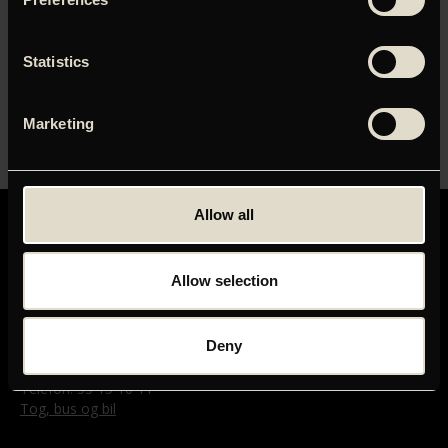
fingerspidserne. De får hjælp af bl.a. Tom Wilkinson, Tim
Curry og Christopher Lee i kostelige biroller. Der er
muligvis pyntet lidt på sandheden, men hvad gør det, når
Statistics
denne gavflab af en røverhistorie er så fandens
underholdende?
Marketing
Allow all
Allow selection
GRAND TEATRET
Deny
Mikkel Bryggers Gade 8
1460 København K
Telefon: 33 15 16 11
Tog, bus og bil