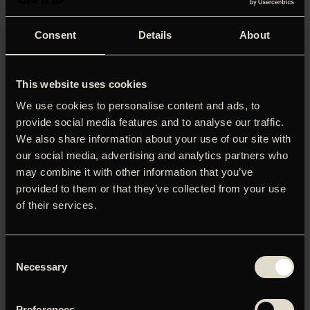
Consent
Details
About
Tilbage i 1800-tallet, da folk faldt som fluer, var der gode
This website uses cookies
penge at tjene på at skaffe friske kadavere til
lægevidenskabens anatomistudier. Netop denne fikse
We use cookies to personalise content and ads, to
gesjæft var dét, der skulle skaffe de to driftige irere
provide social media features and to analyse our traffic.
William Burke og William Hare en noget aparte plads i
We also share information about your use of our site with
historiebøgerne. Det begynder i det stille med lidt
our social media, advertising and analytics partners who
uskyldigt gravrøveri, men snart får de to herrer appetit på
may combine it with other information that you’ve
det rige liv, som følger med den gode forretning, og så må
provided to them or that they’ve collected from your use
der jo nye lig på bordet, hvis pengepungen skal forblive
of their services.
fyldt. Det lyder som en drabelig og trøstesløs historie,
men i hænderne på veteranen John Landis er der kommet
anderledes humoristiske boller påsuppen. Manden bag
80’er-kultfilm som ‘Blues Brothers’ og ‘En amerikansk
Consent
varulv i London’ er tilbage i sit rette element og i
Necessary
Selection
sprudlende topform. I de to centrale roller ses Simon Pegg
og Andy Serkis, der begge kan komikkens kunst til
Preferences