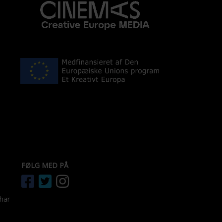
FØLG MED PÅ
 har