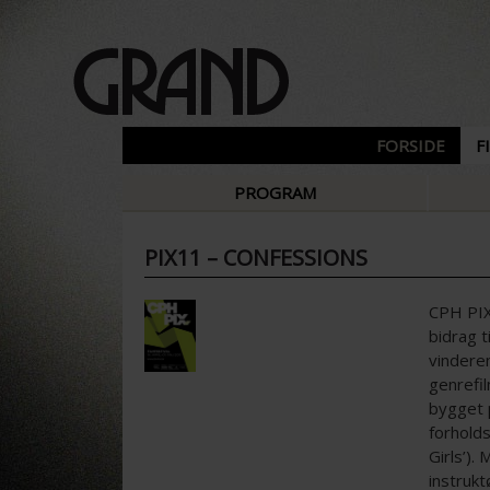
FORSIDE
F
PROGRAM
PIX11 – CONFESSIONS
CPH PIX
bidrag 
vinderen
genrefil
bygget 
forhold
Girls’).
instrukt