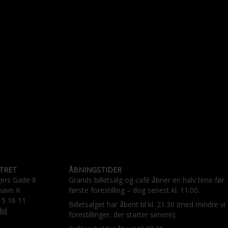
TRET
ÅBNINGSTIDER
gers Gade 8
Grands billetsalg og café åbner en halv time før
havn K
første forestilling – dog senest kl. 11.00.
15 16 11
Billetsalget har åbent til kl. 21.30 (med mindre vi
bil
forestillinger, der starter senere).