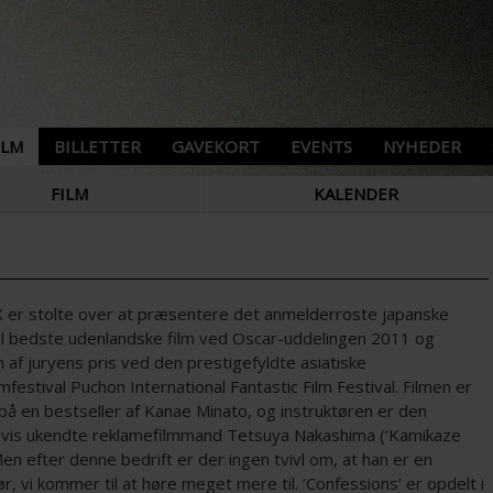
ILM
BILLETTER
GAVEKORT
EVENTS
NYHEDER
FILM
KALENDER
 er stolte over at præsentere det anmelderroste japanske
til bedste udenlandske film ved Oscar-uddelingen 2011 og
 af juryens pris ved den prestigefyldte asiatiske
mfestival Puchon International Fantastic Film Festival. Filmen er
på en bestseller af Kanae Minato, og instruktøren er den
svis ukendte reklamefilmmand Tetsuya Nakashima (‘Kamikaze
 Men efter denne bedrift er der ingen tvivl om, at han er en
ør, vi kommer til at høre meget mere til. ‘Confessions’ er opdelt i