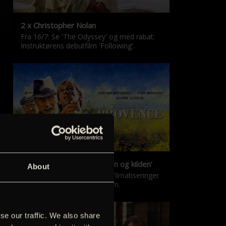
2 x Christopher Nolan
Fra 16/7: Se 'The Odyssey' og med rabat:
Instruktørens debutfilm 'Following'.
‘Kilden i Provence’ & ‘Manon og kilden’
About
De klassiske Marcel Pagnol-filmatiseringer
er tilbage i nyrestaureret form.
se our traffic. We also share