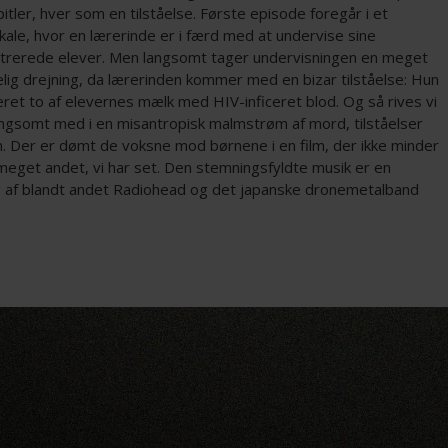
pitler, hver som en tilståelse. Første episode foregår i et
kale, hvor en lærerinde er i færd med at undervise sine
trerede elever. Men langsomt tager undervisningen en meget
lig drejning, da lærerinden kommer med en bizar tilståelse: Hun
ceret to af elevernes mælk med HIV-inficeret blod. Og så rives vi
langsomt med i en misantropisk malmstrøm af mord, tilståelser
. Der er dømt de voksne mod børnene i en film, der ikke minder
meget andet, vi har set. Den stemningsfyldte musik er en
g af blandt andet Radiohead og det japanske dronemetalband