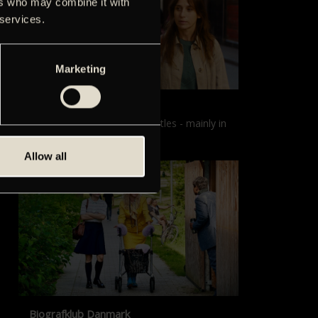
ers who may combine it with
 services.
Marketing
Films with English subtitles
Screenings with English subtitles - mainly in
our sister cinema, Gloria.
Allow all
Biografklub Danmark