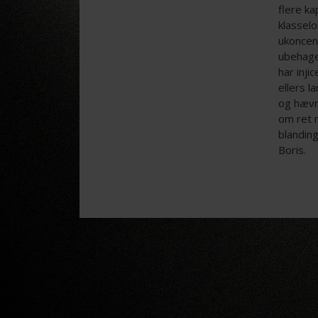
flere ka
klasselo
ukoncen
ubehage
har inji
ellers 
og hævn
om ret 
blandin
Boris.