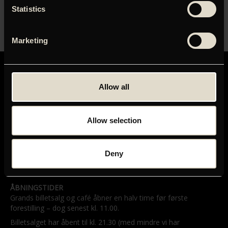
års filmfestival i Berlin.
Statistics
Marketing
Allow all
Allow selection
GRAND TEATRET
Mikkel Bryggers Gade 8
1460 København K
Telefon: 33 15 16 11
Deny
Tog, bus og bil
ÅBNINGSTIDER
Grands billetsalg og café åbner en halv time før første
forestilling – dog senest kl. 11.00.
Billetsalget har åbent til kl. 21.30 (med mindre vi har