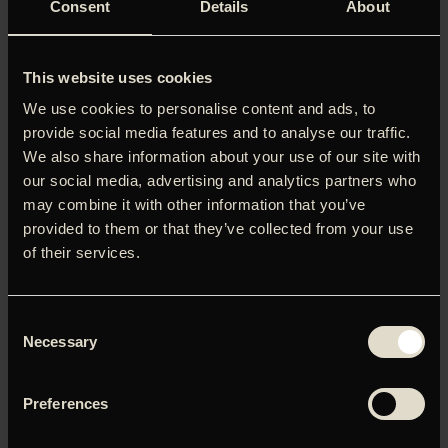
Consent
Details
About
This website uses cookies
På en polarstation i det arktiske hav sidder to mænd.
We use cookies to personalise content and ads, to
Stedet var en gang en livsvigtig informationskilde til det
provide social media features and to analyse our traffic.
omgivende samfund, men det synes at have udspillet sin
We also share information about your use of our site with
rolle, og nu er der kun den erfarne meteorologtekniker,
our social media, advertising and analytics partners who
Sergei, og hans nyudklækkede studenterpraktikant, Pavel,
may combine it with other information that you’ve
tilbage. Om få dage forventer de et skib, der skal hente
provided to them or that they’ve collected from your use
Sergei, hvis ophold i kulden har varet flere år, tilbage til sin
of their services.
savnede kone og barn, og forhåbentlig bringe Pavel på den
eventyrkurs, der fik ham til at melde sig i udgangspunktet.
Men pludselig modtager Pavel et radiotelegram, hvis
indhold han ikke har mod på at afsløre for Sergei i håb om,
Consent
at de vil blive hentet hjem, inden det bliver aktuelt at
Necessary
Selection
forholde sig til det. Men skibet ankommer aldrig, og Pavel
og Sergei ladt alene i frosten med Pavels hemmelighed,
Preferences
som det bliver stadig sværere at holde på. Filmen modtog
velfortjent en Sølvbjørn for bedste fotografering på sidste