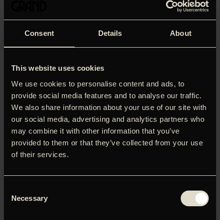
Consent
Details
About
This website uses cookies
We use cookies to personalise content and ads, to
provide social media features and to analyse our traffic.
We also share information about your use of our site with
our social media, advertising and analytics partners who
may combine it with other information that you’ve
‘Just the Wind’ er en politisk film, når den er stærkest. Et
provided to them or that they’ve collected from your use
pletskud i solar plexus på europæisk politiks
of their services.
beslutningstagere, som vælger ikke at forholde sig til den
racistiske vold og ydmygelse, som romaerne lever under.
En mor og hendes to børn bor afsondret i et hus i skoven.
Consent
Vi følger en dag i deres liv – i selskab med den mutte
Necessary
Selection
teenagepige og hendes tilsvarende vrede lillebror. Det
faktum, at nabofamilien ugen inden er blevet slagtet i løbet