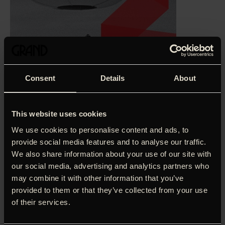
Consent
Details
About
This website uses cookies
We use cookies to personalise content and ads, to
provide social media features and to analyse our traffic.
Hvis Ole Lund Kirkegaard havde lavet en amerikansk
We also share information about your use of our site with
ungdomsfilm, ville den have lignet denne varme og
our social media, advertising and analytics partners who
underspillede fortælling, der stiller sig på outsidernes side
may combine it with other information that you’ve
– og gør det med en kantet humor og menneskelig indsigt,
som man skal lede længe efter. Terri er enensom teenager
provided to them or that they’ve collected from your use
fanget i en kvabset kæmpekrop. Han har for længst har
of their services.
opgivet at skabe sig noget, der ligner et socialt liv. Det
hjælper heller ikke ligefrem på tingene, at han bor hos sin