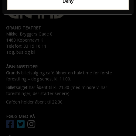
Deny
GRAND TEATRET
Mikkel Bryggers Gade 8
1460 København K
Telefon: 33 15 16 11
Tog, bus og bil
ÅBNINGSTIDER
Grands billetsalg og café åbner en halv time før første
forestilling – dog senest kl. 11.00.
Billetsalget har åbent til kl. 21.30 (med mindre vi har
forestillinger, der starter senere).
Caféen holder åbent til 22.30.
FØLG MED PÅ