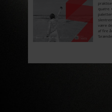
praktise
quatre. 
paletten
slentren
være de
af fire 
‘brænde