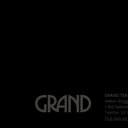
GRAND TEA
Mikkel Bryg
1460 Køben
Telefon: 33 
Tog, bus og 