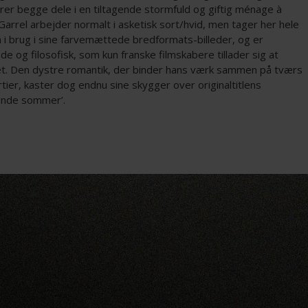
rer begge dele i en tiltagende stormfuld og giftig ménage à
Garrel arbejder normalt i asketisk sort/hvid, men tager her hele
 i brug i sine farvemættede bredformats-billeder, og er
de og filosofisk, som kun franske filmskabere tillader sig at
t. Den dystre romantik, der binder hans værk sammen på tværs
årtier, kaster dog endnu sine skygger over originaltitlens
nde sommer’.