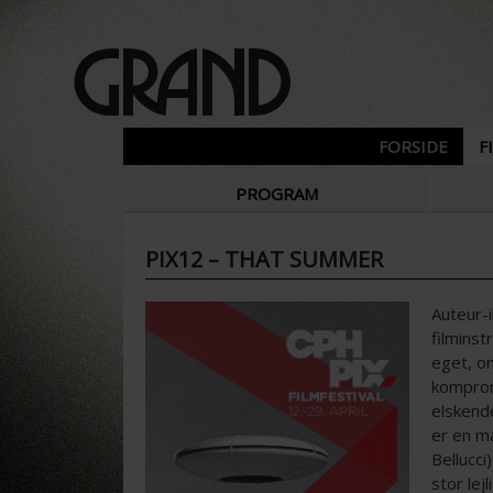
FORSIDE
F
PROGRAM
PIX12 – THAT SUMMER
Auteur-i
filminst
eget, om
komprom
elskende
er en m
Bellucci
stor lej