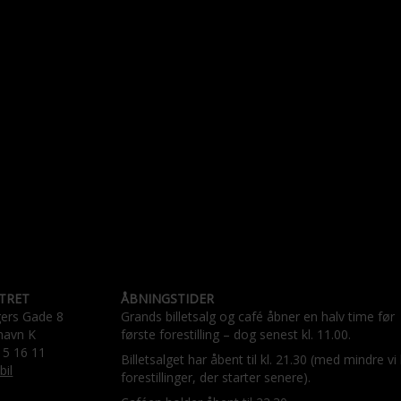
TRET
ÅBNINGSTIDER
gers Gade 8
Grands billetsalg og café åbner en halv time før
havn K
første forestilling – dog senest kl. 11.00.
15 16 11
Billetsalget har åbent til kl. 21.30 (med mindre vi
bil
forestillinger, der starter senere).