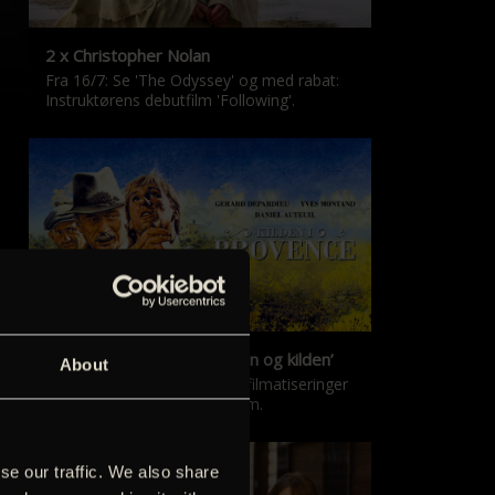
2 x Christopher Nolan
Fra 16/7: Se 'The Odyssey' og med rabat:
Instruktørens debutfilm 'Following'.
‘Kilden i Provence’ & ‘Manon og kilden’
About
De klassiske Marcel Pagnol-filmatiseringer
er tilbage i nyrestaureret form.
se our traffic. We also share