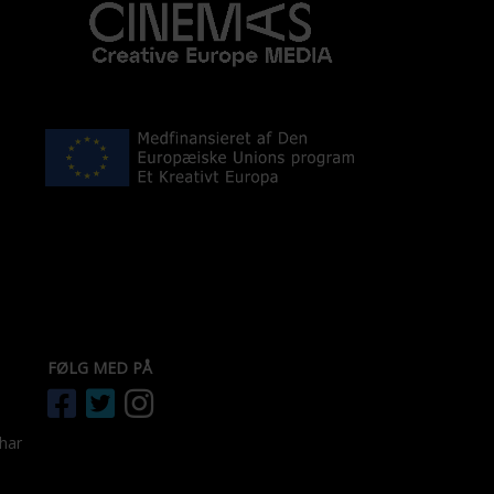
FØLG MED PÅ
 har