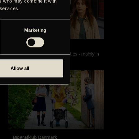
ers who may combine it with
 services.
Marketing
Films with English subtitles
Screenings with English subtitles - mainly in
our sister cinema, Gloria.
Allow all
Biografklub Danmark