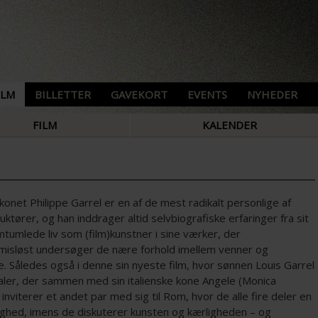
ILM
BILLETTER
GAVEKORT
EVENTS
NYHEDER
FILM
KALENDER
konet Philippe Garrel er en af de mest radikalt personlige af
ruktører, og han inddrager altid selvbiografiske erfaringer fra sit
tumlede liv som (film)kunstner i sine værker, der
isløst undersøger de nære forhold imellem venner og
. Således også i denne sin nyeste film, hvor sønnen Louis Garrel
aler, der sammen med sin italienske kone Angele (Monica
) inviterer et andet par med sig til Rom, hvor de alle fire deler en
lighed, imens de diskuterer kunsten og kærligheden – og