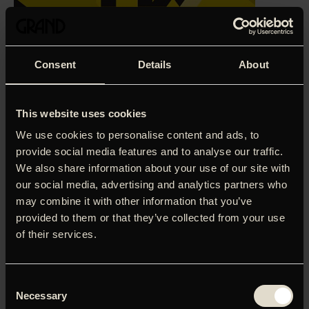
Consent
Details
About
This website uses cookies
We use cookies to personalise content and ads, to
provide social media features and to analyse our traffic.
We also share information about your use of our site with
our social media, advertising and analytics partners who
Den succesfulde, palæstinensiske kirurg Amin Jaafari (Ali
may combine it with other information that you’ve
Suliman), der bor og arbejder i Israel, må se sin verden
provided to them or that they’ve collected from your use
bryde sammen, da en selvmordsbomber en dag detonerer
på en café i Tel Aviv, hvor hans hustru tilfældigvis sidder.
of their services.
Hun ikke alene omkommer, Amin må også forholde sig til
politiets utvetydige teori om, at det var hende, som var
selvmordsbomberen. Hærget af skyld, skam og komplet
Consent
mangel på forståelse sætter han alt ind for at komme til en
Necessary
Selection