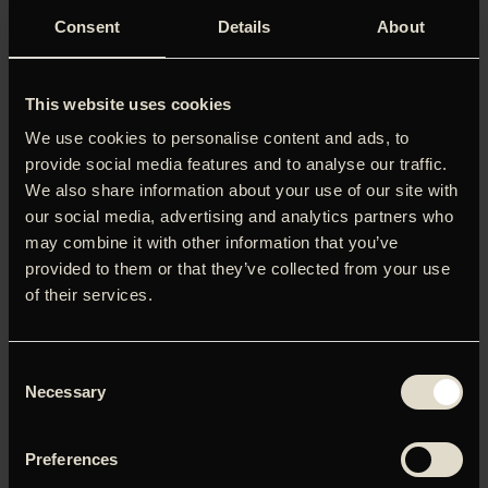
Consent
Details
About
This website uses cookies
We use cookies to personalise content and ads, to
provide social media features and to analyse our traffic.
We also share information about your use of our site with
our social media, advertising and analytics partners who
may combine it with other information that you’ve
provided to them or that they’ve collected from your use
of their services.
Consent
Necessary
Selection
Smukt, barskt og fransk coming of age-drama. Suzanne
bliver gravid som teenager, men kæmper alligevel med
Preferences
næb og kløer for lysten og kærligheden. Og det får