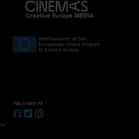
FØLG MED PÅ
 har