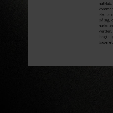
natklub
kommer d
ikke er
på sig, 
narkoter
verden, 
langt s
baseret