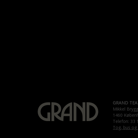
GRAND TEA
Mikkel Bryg
1460 Køben
Telefon: 33 
Tog, bus og 