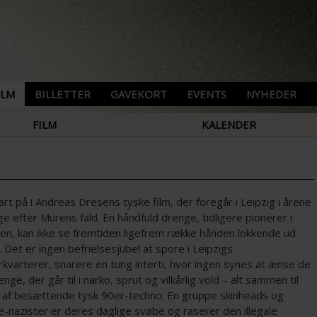
ILM
BILLETTER
GAVEKORT
EVENTS
NYHEDER
FILM
KALENDER
art på i Andreas Dresens tyske film, der foregår i Leipzig i årene
ige efter Murens fald. En håndfuld drenge, tidligere pionerer i
en, kan ikke se fremtiden ligefrem række hånden lokkende ud
 Det er ingen befrielsesjubel at spore i Leipzigs
kvarterer, snarere en tung interti, hvor ingen synes at ænse de
nge, der går til i narko, sprut og vilkårlig vold – alt sammen til
 af besættende tysk 90er-techno. En gruppe skinheads og
-nazister er deres daglige svøbe og raserer den illegale