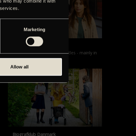
ers who may combine it with
 services.
Marketing
Films with English subtitles
Screenings with English subtitles - mainly in
our sister cinema, Gloria.
Allow all
Biografklub Danmark