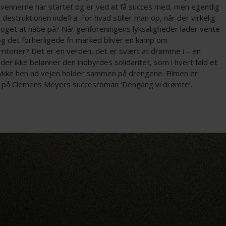
, vennerne har startet og er ved at få succes med, men egentlig
estruktionen indefra. For hvad stiller man op, når der virkelig
 noget at håbe på? Når genforeningens lyksaligheder lader vente
og det forherligede fri marked bliver en kamp om
ritorier? Det er en verden, det er svært at drømme i – en
der ikke belønner den indbyrdes solidaritet, som i hvert fald et
tykke hen ad vejen holder sammen på drengene. Filmen er
 på Clemens Meyers succesroman ‘Dengang vi drømte’.