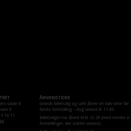
TRET
ÅBNINGSTIDER
gers Gade 8
Grands billetsalg og café åbner en halv time før
havn K
første forestilling – dog senest kl. 11.00.
15 16 11
Billetsalget har åbent til kl. 21.30 (med mindre vi
bil
forestillinger, der starter senere).