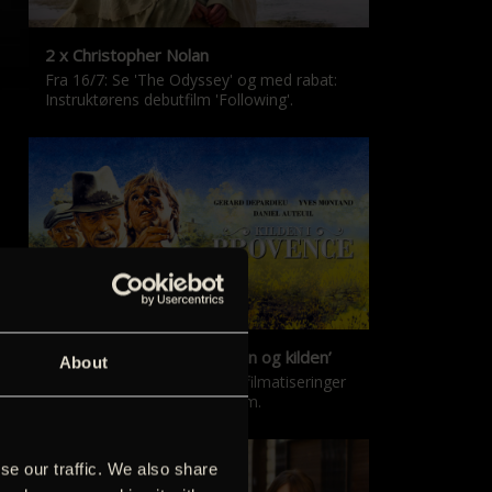
2 x Christopher Nolan
Fra 16/7: Se 'The Odyssey' og med rabat:
Instruktørens debutfilm 'Following'.
‘Kilden i Provence’ & ‘Manon og kilden’
About
De klassiske Marcel Pagnol-filmatiseringer
er tilbage i nyrestaureret form.
se our traffic. We also share