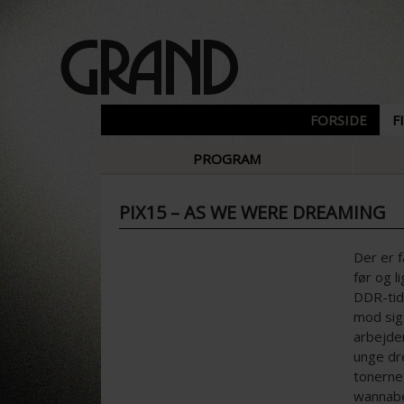
FORSIDE
F
PROGRAM
PIX15 – AS WE WERE DREAMING
Der er f
før og l
DDR-tid
mod sig.
arbejder
unge dre
tonerne
wannabe