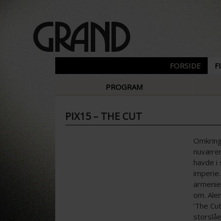
FORSIDE
F
PROGRAM
PIX15 – THE CUT
Omkring
nuværend
havde i 
imperie
armenie
om. Alen
‘The Cut
storslåe