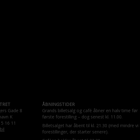
TRET
ÅBNINGSTIDER
gers Gade 8
Grands billetsalg og café åbner en halv time før
havn K
første forestilling – dog senest kl. 11.00.
15 16 11
Billetsalget har åbent til kl. 21.30 (med mindre vi
bil
forestillinger, der starter senere).