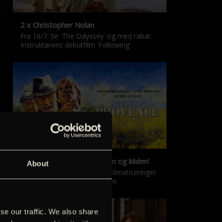
2 x Christopher Nolan
Fra 16/7: Se 'The Odyssey' og med rabat:
Instruktørens debutfilm 'Following'.
‘Kilden i Provence’ & ‘Manon og kilden’
About
De klassiske Marcel Pagnol-filmatiseringer
er tilbage i nyrestaureret form.
se our traffic. We also share