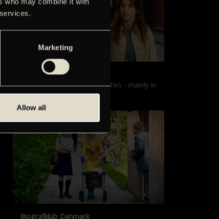
ers who may combine it with
 services.
Marketing
Films with English subtitles
Screenings with English subtitles - mainly in
our sister cinema, Gloria.
Allow all
Biografklub Danmark