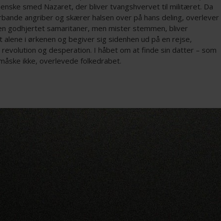
enske smed Nazaret, der bliver tvangshvervet til militæret. Da
rbande angriber og skærer halsen over på hans deling, overlever
 en godhjertet samaritaner, men mister stemmen, bliver
t alene i ørkenen og begiver sig sidenhen ud på en rejse,
revolution og desperation. I håbet om at finde sin datter – som
måske ikke, overlevede folkedrabet.