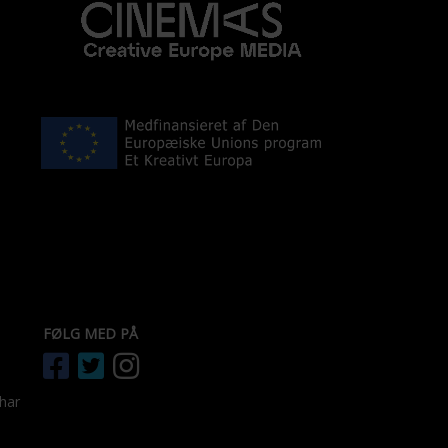
FØLG MED PÅ
 har