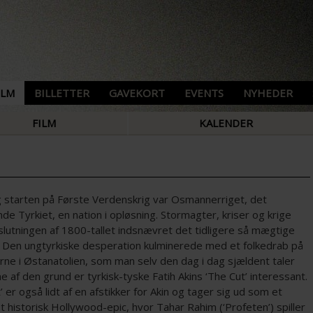
ILM
BILLETTER
GAVEKORT
EVENTS
NYHEDER
FILM
KALENDER
 starten på Første Verdenskrig var Osmannerriget, det
e Tyrkiet, en nation i opløsning. Stormagter, kriser og krige
slutningen af 1800-tallet indsnævret det tidligere så mægtige
. Den ungtyrkiske desperation kulminerede med et folkedrab på
rne i Østanatolien, som man selv den dag i dag sjældent taler
e af den grund er tyrkisk-tyske Fatih Akins ‘The Cut’ interessant.
’ er også lidt af en afstikker for Akin og tager sig ud som et
t historisk Hollywood-epic, hvor Tahar Rahim (‘Profeten’) spiller