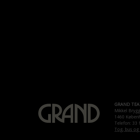
GRAND TEA
Mikkel Bryg
1460 Køben
Telefon: 33 
Tog, bus og 