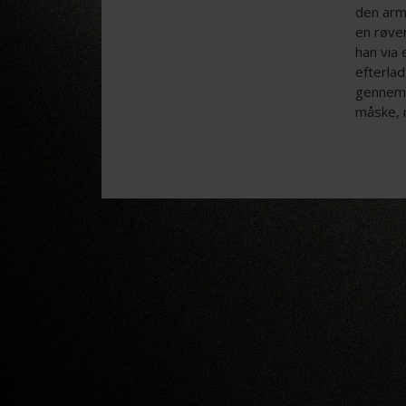
den arm
en røve
han via
efterlad
gennem 
måske, 