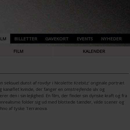
ILM
BILLETTER
GAVEKORT
EVENTS
NYHEDER
FILM
KALENDER
n seksuel dunst af rovdyr i Nicolette Krebitz’ originale portræt
g kanøflet kvinde, der fanger en omstrejfende ulv og
erer den i sin lejlighed. En film, der finder sin dyriske kraft og fra
onrealisme folder sig ud med blottede tænder, vilde scener og
chno af tyske Terranova.