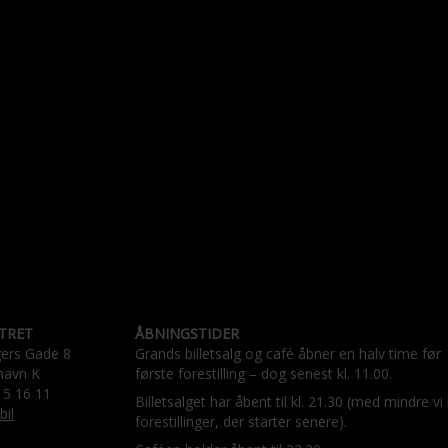
TRET
ÅBNINGSTIDER
gers Gade 8
Grands billetsalg og café åbner en halv time før
havn K
første forestilling – dog senest kl. 11.00.
15 16 11
Billetsalget har åbent til kl. 21.30 (med mindre vi
bil
forestillinger, der starter senere).