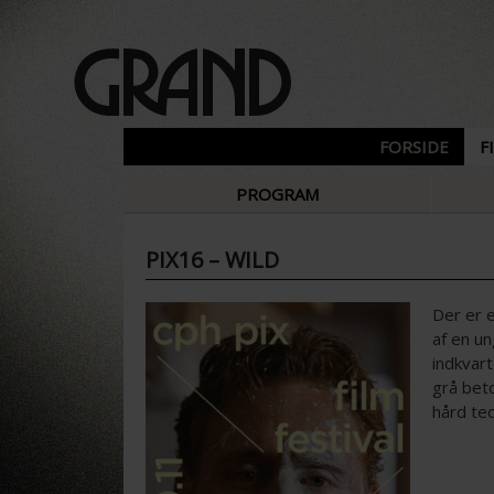
FORSIDE
F
PROGRAM
PIX16 – WILD
Der er e
af en un
indkvart
grå bet
hård te