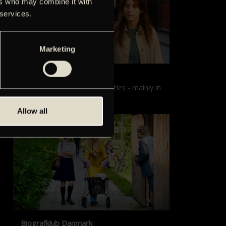
ers who may combine it with
 services.
Marketing
Films with English subtitles
Screenings with English subtitles - mainly in
our sister cinema, Gloria.
Allow all
Biografklub Danmark