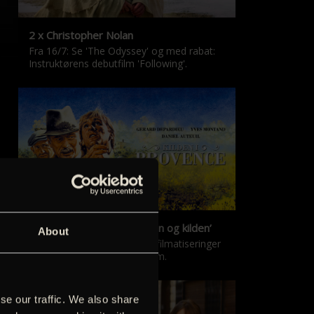
2 x Christopher Nolan
Fra 16/7: Se 'The Odyssey' og med rabat:
Instruktørens debutfilm 'Following'.
‘Kilden i Provence’ & ‘Manon og kilden’
About
De klassiske Marcel Pagnol-filmatiseringer
er tilbage i nyrestaureret form.
se our traffic. We also share