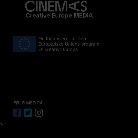
FØLG MED PÅ
 har