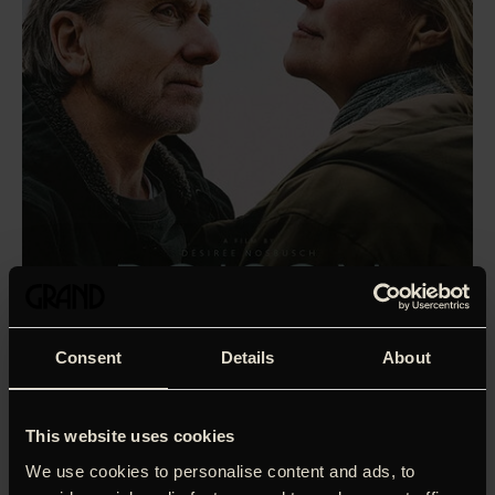
Consent
Details
About
This website uses cookies
I vores søsterbiograf, Gloria. Billetter købes
her
. Da Edith
(Trine Dyrholm) og Lucas (Tim Roth) genforenes ved
We use cookies to personalise content and ads, to
deres døde søns grav, udvikler samtalen sig fra det