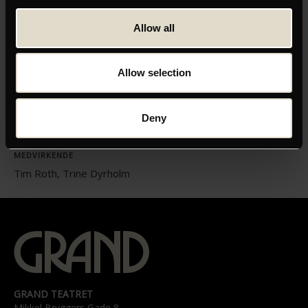
Allow all
Allow selection
INSTRUKTØR
Désirée Nosbusch
LÆNGDE
Deny
89
MEDVIRKENDE
Tim Roth, Trine Dyrholm
GRAND TEATRET
Mikkel Bryggers Gade 8